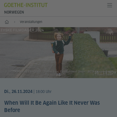
NORWEGEN
Start
Veranstaltungen
© 2022 Komplizen Film GmbH / Warner Bros. Entertainment GmbH / BETA Cinema GmbH
/ Frédéric Batier
|
Di., 26.11.2024
18:00 Uhr
When Will It Be Again Like It Never Was
Before