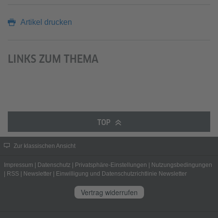
Artikel drucken
LINKS ZUM THEMA
TOP
Zur klassischen Ansicht
Impressum
|
Datenschutz
|
Privatsphäre-Einstellungen
|
Nutzungsbedingungen
|
RSS
|
Newsletter
|
Einwilligung und Datenschutzrichtlinie Newsletter
Vertrag widerrufen