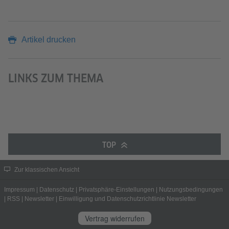
Artikel drucken
LINKS ZUM THEMA
TOP
Zur klassischen Ansicht
Impressum
|
Datenschutz
|
Privatsphäre-Einstellungen
|
Nutzungsbedingungen
|
RSS
|
Newsletter
|
Einwilligung und Datenschutzrichtlinie Newsletter
Vertrag widerrufen