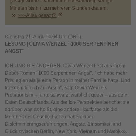
gesagt wurde. Daher kann die Sendung wenige
Minuten bis hin zu mehreren Stunden dauern.
>>>Alles gesagt?
Dienstag 21. April, 14:04 Uhr (BRT)
LESUNG | OLIVIA WENZEL "1000 SERPENTINEN
ANGST"
ICH UND DIE ANDEREN. Olivia Wenzel liest aus ihrem
Debüt-Roman "1000 Serpentinen Angst". "Ich habe mehr
Privilegien als je eine Person in meiner Familie hatte. Und
trotzdem bin ich am Arsch", sagt Olivia Wenzels
Protagonistin – jung, schwarz, weiblich, queer – aus dem
Osten Deutschlands. Aus der Ich-Perspektive berichtet sie
darüber, was es heißt, eine andere Hautfarbe als die
Mehrheit der Gesellschaft zu haben: über
Diskriminierungserfahrungen, Ängste, Einsamkeit und
Glück zwischen Berlin, New York, Vietnam und Marokko.