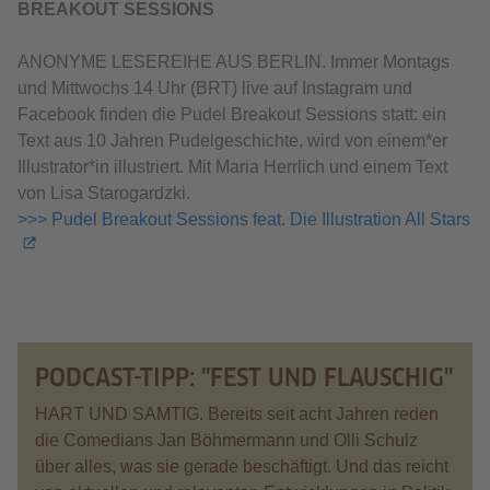
BREAKOUT SESSIONS
ANONYME LESEREIHE AUS BERLIN. Immer Montags
und Mittwochs 14 Uhr (BRT) live auf Instagram und
Facebook finden die Pudel Breakout Sessions statt: ein
Text aus 10 Jahren Pudelgeschichte, wird von einem*er
Illustrator*in illustriert. Mit Maria Herrlich und einem Text
von Lisa Starogardzki.
>>> Pudel Breakout Sessions feat. Die Illustration All Stars
PODCAST-TIPP: "FEST UND FLAUSCHIG"
HART UND SAMTIG. Bereits seit acht Jahren reden
die Comedians Jan Böhmermann und Olli Schulz
über alles, was sie gerade beschäftigt. Und das reicht