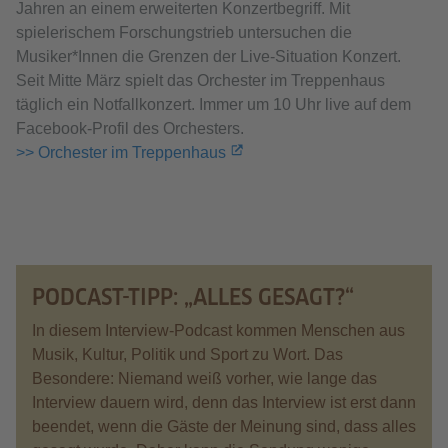
Jahren an einem erweiterten Konzertbegriff. Mit
spielerischem Forschungstrieb untersuchen die
Musiker*Innen die Grenzen der Live-Situation Konzert.
Seit Mitte März spielt das Orchester im Treppenhaus
täglich ein Notfallkonzert. Immer um 10 Uhr live auf dem
Facebook-Profil des Orchesters.
>> Orchester im Treppenhaus
PODCAST-TIPP: „ALLES GESAGT?“
In diesem Interview-Podcast kommen Menschen aus
Musik, Kultur, Politik und Sport zu Wort. Das
Besondere: Niemand weiß vorher, wie lange das
Interview dauern wird, denn das Interview ist erst dann
beendet, wenn die Gäste der Meinung sind, dass alles