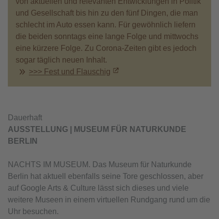
von aktuellen und relevanten Entwicklungen in Politik
und Gesellschaft bis hin zu den fünf Dingen, die man
schlecht im Auto essen kann. Für gewöhnlich liefern
die beiden sonntags eine lange Folge und mittwochs
eine kürzere Folge. Zu Corona-Zeiten gibt es jedoch
sogar täglich neuen Inhalt.
>>> Fest und Flauschig
Dauerhaft
AUSSTELLUNG | MUSEUM FÜR NATURKUNDE
BERLIN
NACHTS IM MUSEUM. Das Museum für Naturkunde
Berlin hat aktuell ebenfalls seine Tore geschlossen, aber
auf Google Arts & Culture lässt sich dieses und viele
weitere Museen in einem virtuellen Rundgang rund um die
Uhr besuchen.