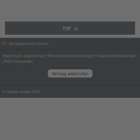
TOP
Zur klassischen Ansicht
Impressum
|
Datenschutz
|
Privatsphäre-Einstellungen
|
Nutzungsbedingungen
|
RSS
|
Newsletter
Vertrag widerrufen
© Goethe-Institut 2026