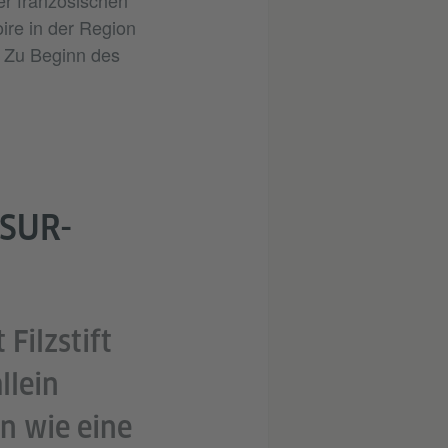
der französischen
Klein 
re in der Region
Gemei
: Zu Beginn des
Auver
zwanz
-SUR-
Filzstift
llein
en wie eine