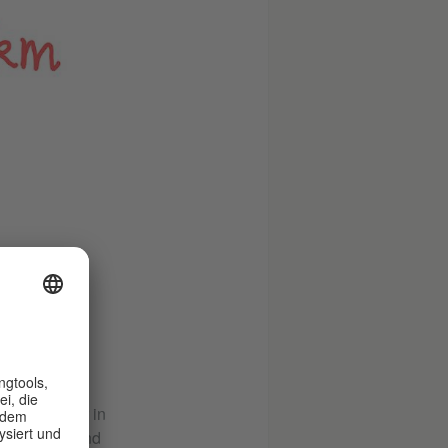
reifbar. Der in
 für große und