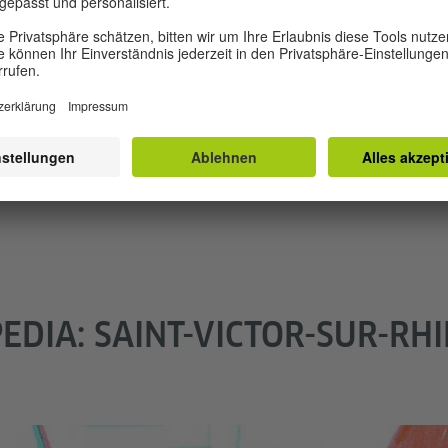
kleine Kinder und ist Mitbegründer der Zeitschrift P
lehrt er an der Muthesius Kunsthochschule.
Mehr
EDIA: SAINT-VICTOR-SUR-RH