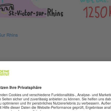
Sur Rhins
N KÜNSTLER GREGOR HINZ:
Wenn Gregor Hinz zeichnet, dann wird die Realität g
Rostock geborene Comic-Künstler zeichnet Bücher