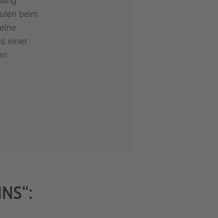
ulen beim
eine
us einer
en
NS“: