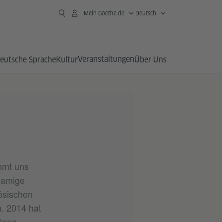
Mein Goethe.de
Deutsch
Veranstaltungen
eutsche Sprache
Kultur
Über Uns
immt uns
hnamige
ösischen
. 2014 hat
 lang