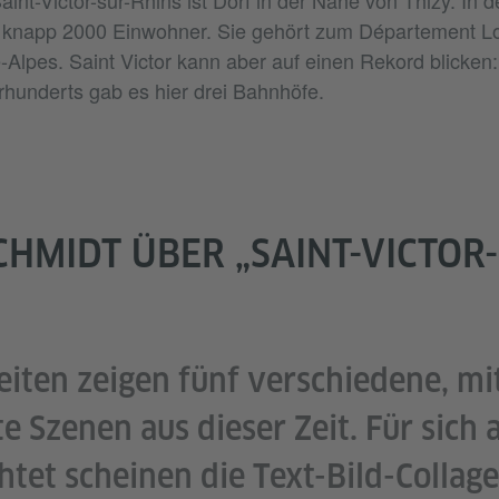
Saint-Victor-sur-Rhins ist Dorf in der Nähe von Thizy. In 
knapp 2000 Einwohner. Sie gehört zum Département Loi
lpes. Saint Victor kann aber auf einen Rekord blicken
hunderts gab es hier drei Bahnhöfe.
CHMIDT ÜBER „SAINT-VICTOR
eiten zeigen fünf verschiedene, mit 
e Szenen aus dieser Zeit. Für sich a
htet scheinen die Text-Bild-Collag