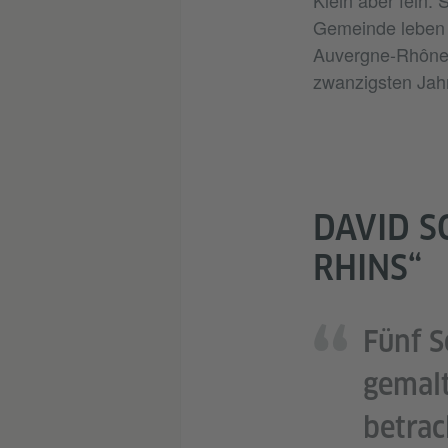
ischen
Klein aber fein: 
Region
Gemeinde leben 
 des
Auvergne-Rhône-A
zwanzigsten Jahr
DAVID S
RHINS“
Fünf S
gemalt
betrac