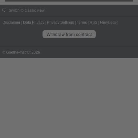
Switch to classic view
Disclaimer
|
Data Privacy
|
Privacy Settings
|
Terms
|
RSS
|
Newsletter
Withdraw from contract
© Goethe-Institut 2026