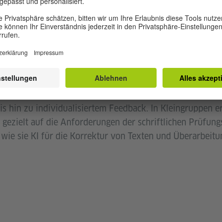
SITZUNG
 UE) widmet sich der
Förderung der Lese- und Schreibk
nen, wie sie mit KI differenzierte Lesetexte und entspr
ufen erstellen können. Sie entwickeln Strategien zur Te
ständnisaufgaben. Im Bereich Schreiben erarbeiten sie, w
rstützen kann: von der Entwicklung motivierender Schr
s hin zu individualisiertem Feedback. In Kleingruppen er
gezielt auf die Anforderungen der schriftlichen Prüfungs
, wie sie KI für die Korrektur von Texten und Überarbeit