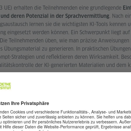
 (3 UE) erhalten die Teilnehmenden eine grundlegende
Ein
. Nach e
 und deren Potenzial in der Sprachvermittlung
gsaustausch lernen sie die wichtigsten KI-Tools kennen u
ung eingesetzt werden können. Ein Schwerpunkt liegt au
 Die Teilnehmenden üben, wie man präzise Anweisungen 
es Übungsmaterial zu generieren. In praktischen Übungen
ompt-Strategien und reflektieren deren Wirksamkeit. B
alitätskontrolle der KI-generierten Materialien und dem 