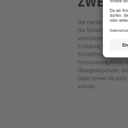
ZWEITE 
Die zweite Sitzung (3
Die Teilnehmenden ler
verschiedene Niveaust
Erstellung von Lesever
Schreibförderung unte
Formulierungshilfen bi
Übungssequenzen, die 
Dabei lernen sie auch
können.