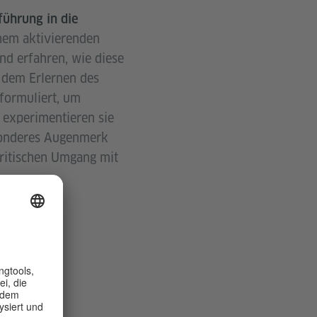
führung in die
inem aktivierenden
nd erfahren, wie diese
f dem Erlernen des
formuliert, um
 experimentieren sie
esonderes Augenmerk
kritischen Umgang mit