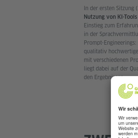
In der ersten Sitzung
Nutzung von KI-Tools
Einstieg zum Erfahrun
in der Sprachvermittl
Prompt-Engineerings:
qualitativ hochwertig
mit verschiedenen Pr
liegt dabei auf der Qu
den Ergebnissen.