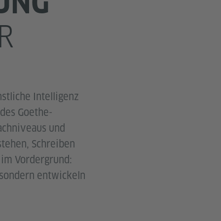
UNG
R
stliche Intelligenz
 des Goethe-
rachniveaus und
stehen, Schreiben
 im Vordergrund:
 sondern entwickeln