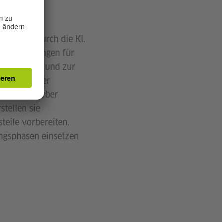
durch die KI.
ompetenz
echende Übungen für
xtanpassung und zur
ie KI bei der
eibimpulse über
stellen sie
teile vorbereiten.
ungsphasen einsetzen