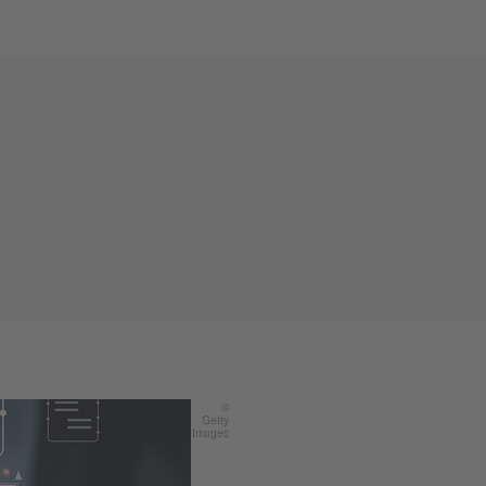
©
Getty
Images