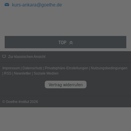
kurs-ankara@goethe.de
TOP
Zur klassischen Ansicht
Impressum
|
Datenschutz
|
Privatsphäre-Einstellungen
|
Nutzungsbedingungen
|
RSS
|
Newsletter
|
Soziale Medien
Vertrag widerrufen
© Goethe-Institut 2026