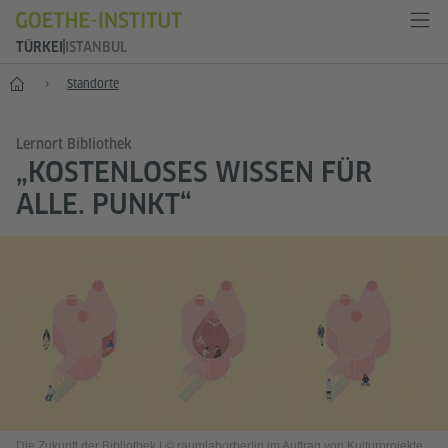
TÜRKEI
ISTANBUL
Start
Standorte
Lernort Bibliothek
„KOSTENLOSES WISSEN FÜR
ALLE. PUNKT“
Die Zukunft der Bibliothek
|
© raumlaborberlin im Auftrag von Kulturprojekte