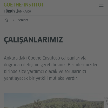
TÜRKIYE
ANKARA
Anasayfa
Şehirler
ÇALIŞANLARIMIZ
Ankara’daki Goethe Enstitüsü çalışanlarıyla
doğrudan iletişime geçebilirsiniz. Birimlerimizden
birinde size yardımcı olacak ve sorularınızı
yanıtlayacak bir yetkili mutlaka vardır.
Go
In
An