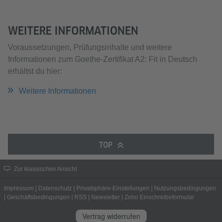
WEITERE INFORMATIONEN
Voraussetzungen, Prüfungsinhalte und weitere
Informationen zum Goethe-Zertifikat A2: Fit in Deutsch
erhältst du hier:
Weitere Informationen
TOP
Zur klassischen Ansicht
Impressum
|
Datenschutz
|
Privatsphäre-Einstellungen
|
Nutzungsbedingungen
|
Geschäftsbedingungen
|
RSS
|
Newsletter
|
Zoho Einschreibeformular
Vertrag widerrufen