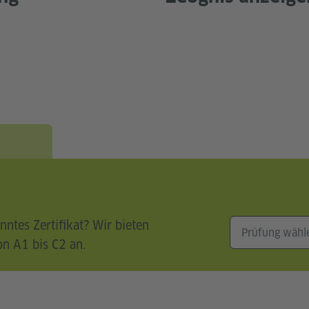
nntes Zertifikat? Wir bieten
on A1 bis C2 an.