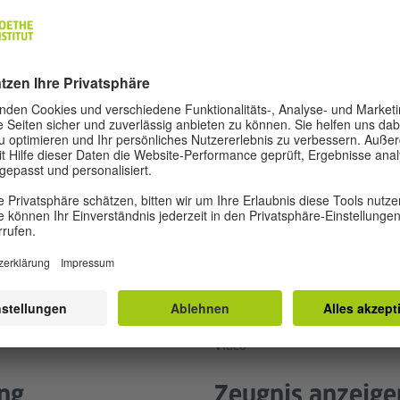
Video
ung
Zeugnis anzeige