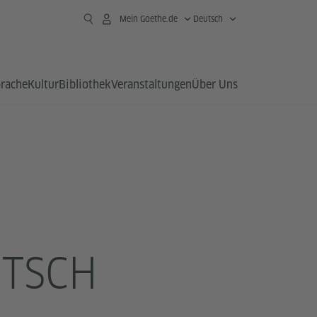
Mein Goethe.de
Deutsch
prache
Kultur
Bibliothek
Veranstaltungen
Über Uns
UTSCH