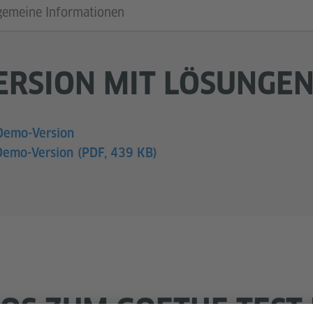
gemeine Informationen
RSION MIT LÖSUNGE
Demo-Version
 Demo-Version
(PDF, 439 KB)
OS ZUM GOETHE-TEST