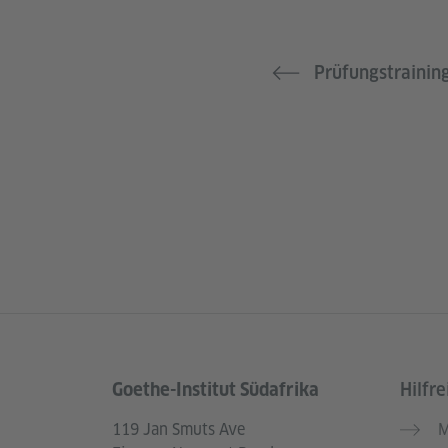
Prüfungstrainin
Goethe-Institut Südafrika
Hilfre
Service- und Informationsbereich
119 Jan Smuts Ave
M