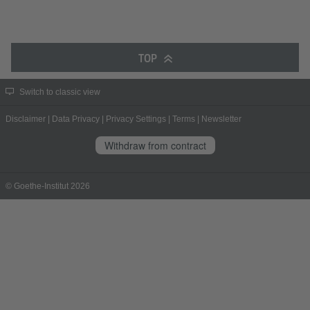
TOP
Switch to classic view
Disclaimer
|
Data Privacy
|
Privacy Settings
|
Terms
|
Newsletter
Withdraw from contract
© Goethe-Institut 2026