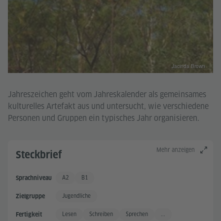
Jacinda Brown
Jahreszeichen geht vom Jahreskalender als gemeinsames
kulturelles Artefakt aus und untersucht, wie verschiedene
Personen und Gruppen ein typisches Jahr organisieren.
Mehr anzeigen
Steckbrief
A2
B1
Sprachniveau
Grundkenntnisse +
Gute Sprachkenntnisse
Jugendliche
Zielgruppe
Lesen
Schreiben
Sprechen
...
Fertigkeit