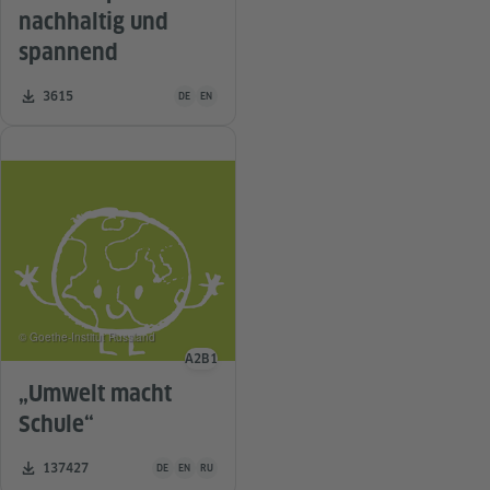
nachhaltig und
spannend
Unterrichtsmaterial ist in folgenden Sprachen verfügba
Zahl der Downloads:
3615
DE
EN
© Goethe-Institut Russland
A2
B1
Sprachniveau
„Umwelt macht
Schule“
Unterrichtsmaterial ist in folgenden Sprachen verfügbar De
Zahl der Downloads:
137427
DE
EN
RU