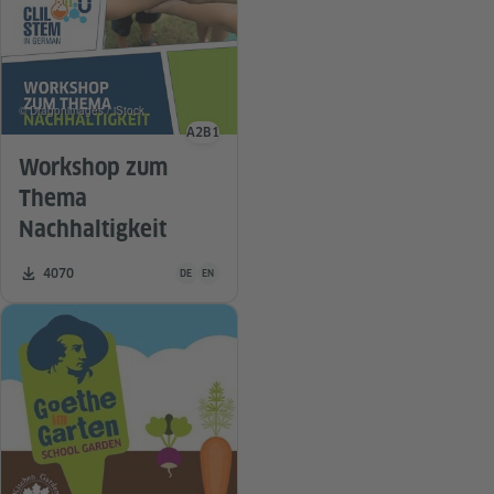
© Dragonimages / iStock
A2
B1
Sprachniveau
Workshop zum
Thema
Nachhaltigkeit
Unterrichtsmaterial ist in folgenden Sprachen verfügba
Zahl der Downloads:
4070
DE
EN