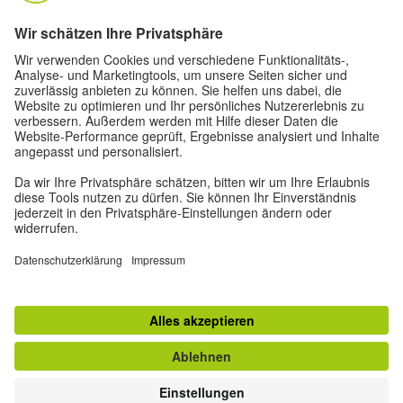
Oskar von Miller-Ring 18
80333 München
deutschstunde@goethe.de
Hilfreiche Links
Weitere Websites
Datenschutz und Barrierefreiheit
© Goethe-Institut Zentrale 2026
Impressum
Datenschutz
Nutzungsbedingungen