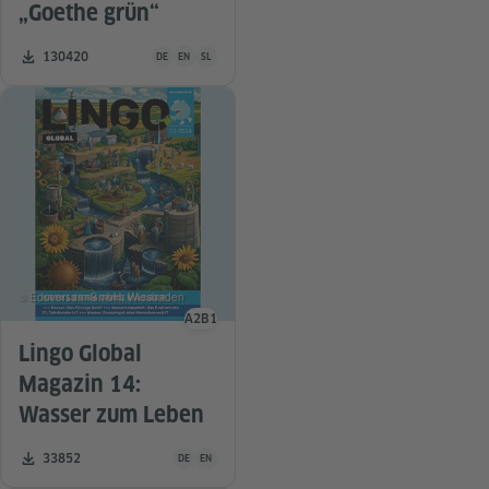
„Goethe grün“
Unterrichtsmaterial ist in folgenden Sprachen verfügbar De
Zahl der Downloads:
130420
DE
EN
SL
© Eduversum GmbH, Wiesbaden
A2
B1
Sprachniveau
Lingo Global
Magazin 14:
Wasser zum Leben
Unterrichtsmaterial ist in folgenden Sprachen verfügba
Zahl der Downloads:
33852
DE
EN