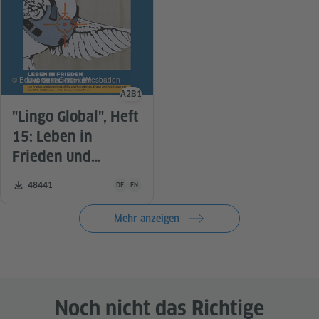
© Eduversum GmbH, Wiesbaden
A2
B1
Sprachniveau
"Lingo Global", Heft
15: Leben in
Frieden und
Gerechtigkeit?
Unterrichtsmaterial ist in folgenden Sprachen verfügba
Zahl der Downloads:
48441
DE
EN
Mehr anzeigen
Noch nicht das Richtige