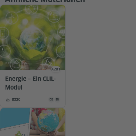
© ipopba/iStock
A2
B1
Sprachniveau
Energie – Ein CLIL-
Modul
Unterrichtsmaterial ist in folgenden Sprachen verfügba
Zahl der Downloads:
8320
DE
EN