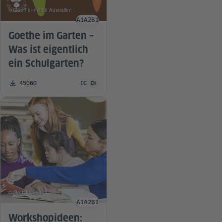
© Goethe-Institut Australien
A1
A2
B1
Sprachniveau
Goethe im Garten –
Was ist eigentlich
ein Schulgarten?
Unterrichtsmaterial ist in folgenden Sprachen verfügba
Zahl der Downloads:
45060
DE
EN
© GettyImages
A1
A2
B1
Sprachniveau
Workshopideen: