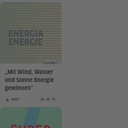
© Goethe-Institut Polen
A1
A2
B1
Sprachniveau
„Mit Wind, Wasser
und Sonne Energie
gewinnen“
Unterrichtsmaterial ist in folgenden Sprachen verfügbar De
Zahl der Downloads:
4607
DE
EN
PL