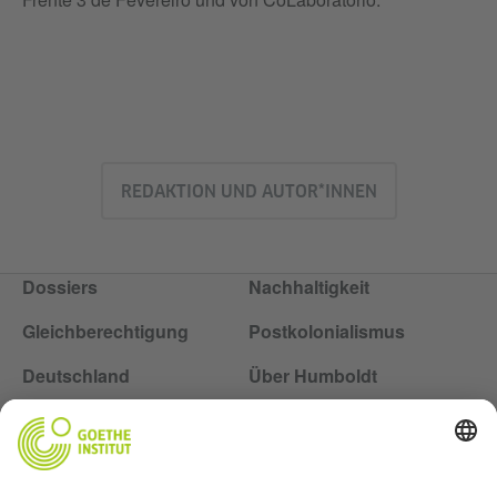
REDAKTION UND AUTOR*INNEN
Dossiers
Nachhaltigkeit
Gleichberechtigung
Postkolonialismus
Deutschland
Über Humboldt
Folge dem Magazin Humboldt auf Social Media