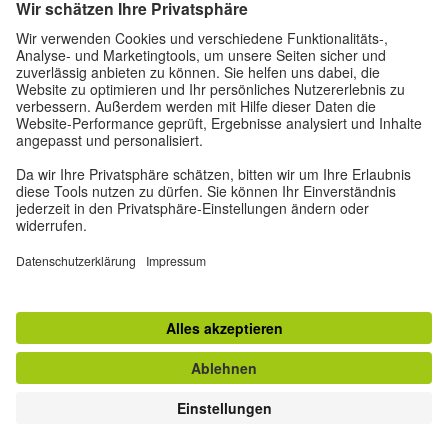
Impressum
Datenschutz
Nutzungsbedingungen
Privatsphäre-Einstellungen
Andere Magazine des Goethe-Instituts
Zeitgeister
Gegenüber : Transatlantisches
Ruya
Jádu
#DeutschlandNoFilter
© Goethe-Institut 2026