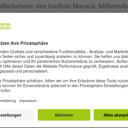
itarbeiterin des Instituto Maracá, Mitbetrei
enen Kulturen (Museu das Culturas Indígen
REDAKTION UND AUTOR*INNEN
ostkolonialismus
Impressum
Da
Privatsphäre-Einste