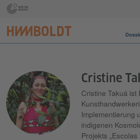
Dossi
Cristine T
Cristine Takuá is
Kunsthandwerkerin
Implementierung un
indigenen Kosmolo
Projekts „Escolas