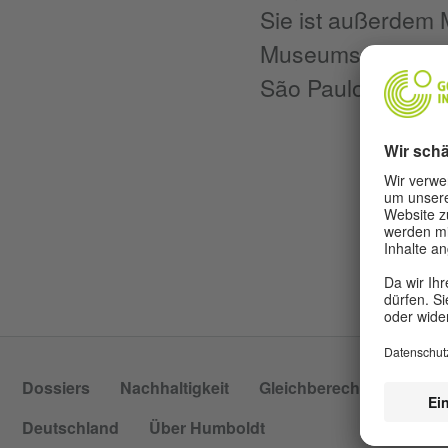
Sie ist außerdem M
Museums der Indig
São Paulo.
Dossiers
Nachhaltigkeit
Gleichberechtigung
P
Deutschland
Über Humboldt