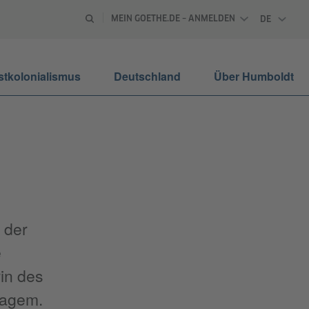
MEIN GOETHE.DE – ANMELDEN
DE
DEUTSCH
stkolonialismus
Deutschland
Über Humboldt
 der
e
in des
vagem.