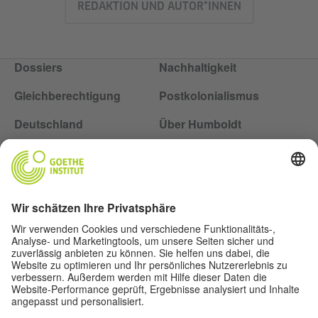
REDAKTION UND AUTOR*INNEN
Dossiers
Nachhaltigkeit
Gleichberechtigung
Postkolonialismus
Deutschland
Über Humboldt
Folge dem Magazin Humboldt auf Social Media
Impressum
Datenschutz
Nutzungsbedingungen
Privatsphäre-Einstellungen