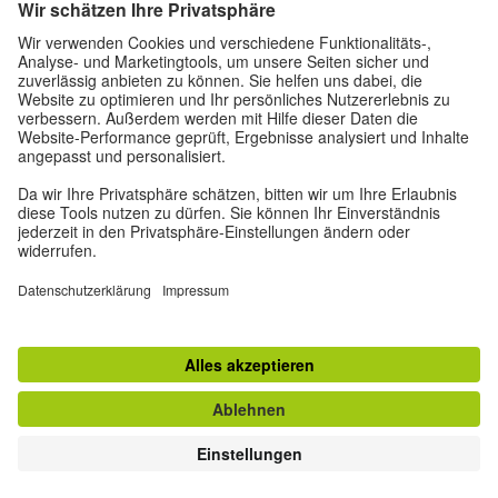
Impressum
Datenschutz
Nutzungsbedingungen
Privatsphäre-Einstellungen
Andere Magazine des Goethe-Instituts
Zeitgeister
Gegenüber : Transatlantisches
Ruya
Jádu
#DeutschlandNoFilter
© Goethe-Institut 2026