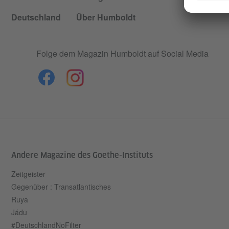
Deutschland
Über Humboldt
Folge dem Magazin Humboldt auf Social Media
Andere Magazine des Goethe-Instituts
Zeitgeister
Gegenüber : Transatlantisches
Ruya
Jádu
#DeutschlandNoFilter