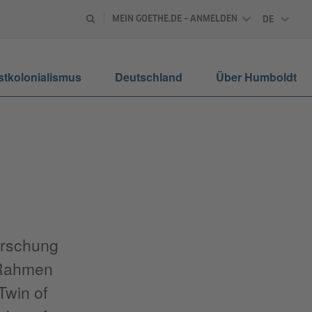
MEIN GOETHE.DE – ANMELDEN
DE
DEUTSCH
stkolonialismus
Deutschland
Über Humboldt
rschung
m Rahmen
Twin of