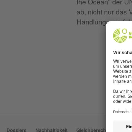
the Ocean" der U
ab, nicht nur das
Handlungsempfehl
Dossiers
Nachhaltigkeit
Gleichberechtigung
P