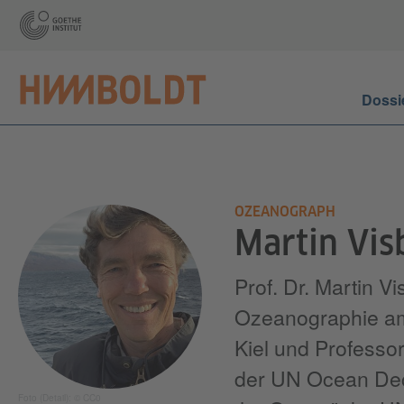
Dossi
OZEANOGRAPH
Martin Vis
Prof. Dr. Martin V
Ozeanographie a
Kiel und Professo
der UN Ocean Deca
Foto (Detail): © CC0