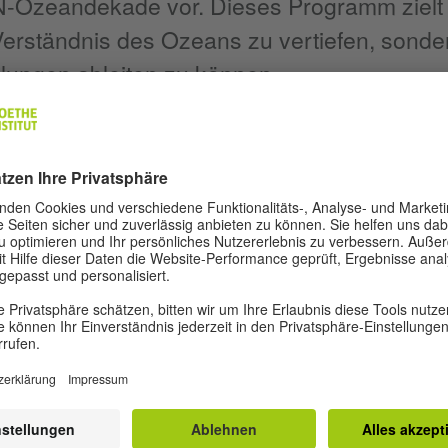
N-Ozeandekade vor. Dieses Programm zielt 
 Verständnis des Ozeans zu vertiefen, sond
ungen ableiten zu können.
REDAKTION UND AUTOR*INNEN
ostkolonialismus
Impressum
Da