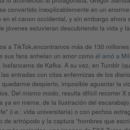
e convertido inexplicablemente en un enorme i
 en el canon occidental, y sin embargo ahora 
de jóvenes estuvieran descubriendo la vida y l
os a TikTok,encontramos más de 130 millones 
ue sus fans anhelan un amor como
él amó a Mi
 losfancams de Kafka. A su vez, en Tumblr (q
) las entradas con citas enfermizas de los diari
 quedarme despierto, imposible aguantar la v
os. Del mismo modo, resulta difícil recorrer X s
a ya en meme, de la ilustración del escarabajo
life” (i.e.: vida universitaria) o con pechos ex
o de artrópodo y la captura “hombres que escr
os más recientes, una imagen de FKA Twigs di