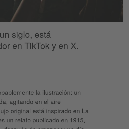
un siglo, está
or en TikTok y en X.
obablemente la ilustración: un
a, agitando en el aire
ujo original está inspirado en La
es un relato publicado en 1915,
a, después de amanecer un día