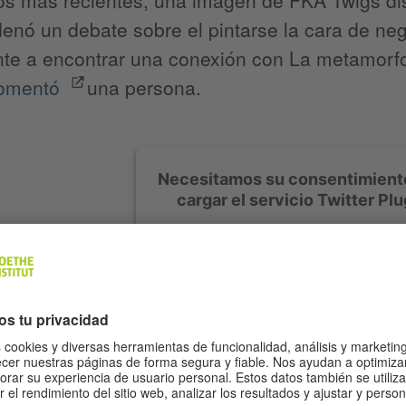
nó un debate sobre el pintarse la cara de negr
nte a encontrar una conexión con La metamorf
omentó
una persona.
Necesitamos su consentimient
cargar el servicio Twitter Plu
Utilizamos Twitter Plugin para incrustar c
que pueda recopilar datos sobre su activ
rogamos que revise los detalles y acep
servicio para ver este contenido.
Más información
Aceptar