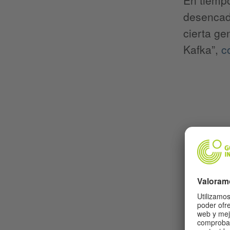
desencade
cierta ge
Kafka”,
c