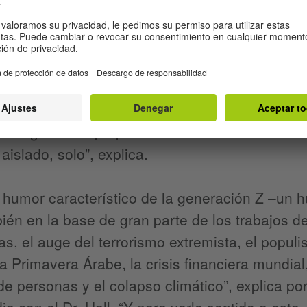
ll
Dan Halles profesor invitado de historia y
ad de Warwick, y Kafka es uno de sus puntos d
aordinariamente accesible la impresión que ta
izá sí la gente joven en particular– tiene de l
es siguen sus propias normas arbitrarias incom
aislado, solo”, explica.
 humor característico de la generación Z –un 
ién en la base de gran parte de los trabajos d
as, el auge del terrorismo extremista, el popul
la Primavera Árabe, la crisis financiera mundi
de personas y el colapso climático”, explica po
ia con el Dr. Hall. “Y para verle sentido a esta