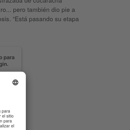
o... pero también dio pie a
osis. “Está pasando su etapa
o para
gin.
ontenido
idad. Le
te el