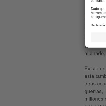
Dr Dan Ha
Universid
modo extr
aunque qu
autoridad
alienado, 
Existe un
está tamb
otras cos
guerras, 
millones 
que estud