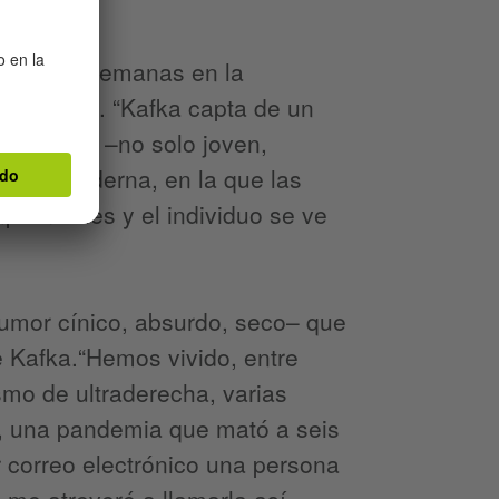
 cultura alemanas en la
e interés. “Kafka capta de un
nta gente –no solo joven,
a vida moderna, en la que las
prensibles y el individuo se ve
humor cínico, absurdo, seco– que
e Kafka.“Hemos vivido, entre
ismo de ultraderecha, varias
al, una pandemia que mató a seis
r correo electrónico una persona
 –me atreveré a llamarla así–