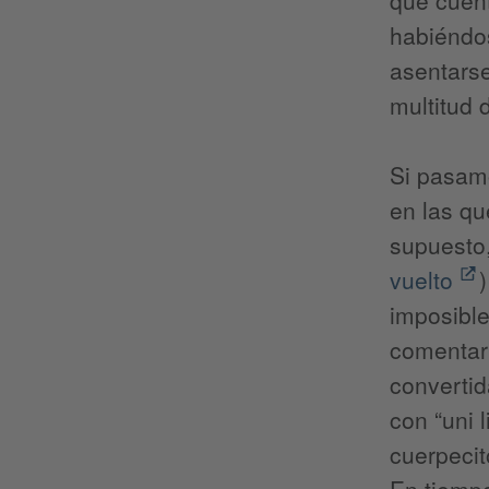
habiéndos
asentarse
multitud 
Si pasam
en las q
supuesto,
vuelto
imposible
comentari
convertid
con “uni 
cuerpecit
En tiemp