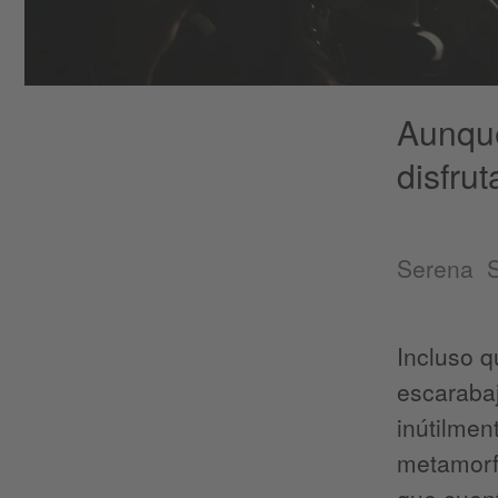
Aunque
disfru
Serena S
Incluso q
escarabaj
inútilmen
metamorfo
que cuen