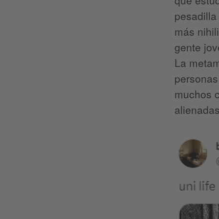
pesadill
más nihil
gente jov
La metamo
personas
muchos c
alienadas