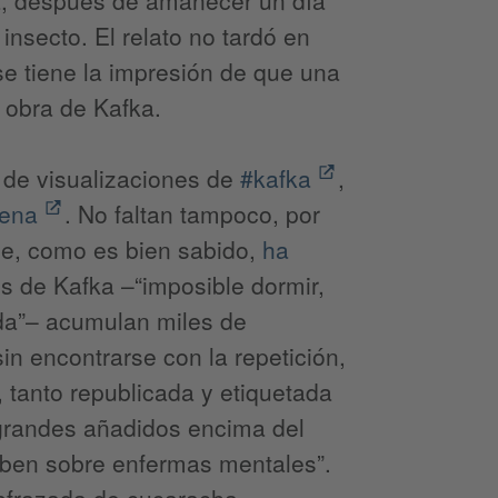
nsecto. El relato no tardó en
se tiene la impresión de que una
a obra de Kafka.
de visualizaciones de
#kafka
,
lena
. No faltan tampoco, por
ue, como es bien sabido,
ha
os de Kafka –“imposible dormir,
ida”– acumulan miles de
in encontrarse con la repetición,
, tanto republicada y etiquetada
tragrandes añadidos encima del
iben sobre enfermas mentales”.
sfrazada de cucaracha