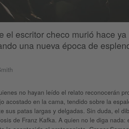
 el escritor checo murió hace ya 
tando una nueva época de esplend
mith
uienes no hayan leído el relato reconocerán pr
o acostado en la cama, tendido sobre la espald
te sus patas largas y delgadas. Sin duda, el dib
sis de Franz Kafka. A quien no le diga nada: 
ta lo acontecido al protagonista, Gregor Sams