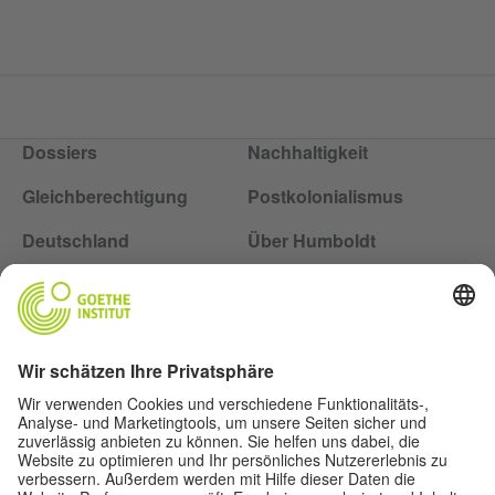
Dossiers
Nachhaltigkeit
Gleichberechtigung
Postkolonialismus
Deutschland
Über Humboldt
Folge dem Magazin Humboldt auf Social Media
Impressum
Datenschutz