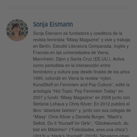
Sonja Eismann
Sonja Eismann es fundadora y coeditora de la
revista feminista “Missy Magazine” y vive y trabaja
en Berlín. Estudió Literatura Comparada, Inglés y
Francés en las universidades de Viena,
Mannheim, Dijon y Santa Cruz (EE.UU.). Activa
como periodista en la intersección entre
feminismo y cultura pop desde finales de los años
1990, cofundó en Viena la revista “nylon.
KunstStoff on Feminism and Pop Culture”, editó la
antología “Hot Topic: Pop Feminism Today” en
2007 y fundó “Missy Magazine” en 2008 junto con
Stefanie Lohaus y Chris Köver. En 2012 publicó el
libro “absolute fashion” y, junto con sus colegas de
“Missy” Chris Köver y Daniela Burger, “Mach's
Selbst. Do It Yourself for Girls”, “Glückwunsch, du
bist ein Mädchen” (“Felicidades, eres una chica”)
(2013) y “Hack's Yourself” (2015). Siguieron otras