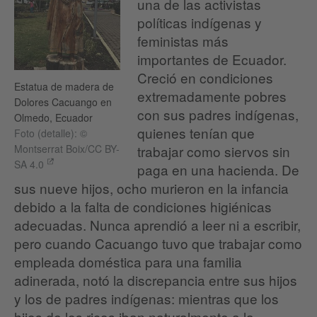
una de las activistas
políticas indígenas y
feministas más
importantes de Ecuador.
Creció en condiciones
Estatua de madera de
extremadamente pobres
Dolores Cacuango en
con sus padres indígenas,
Olmedo, Ecuador
quienes tenían que
Foto (detalle): ©
trabajar como siervos sin
Montserrat Boix/CC BY-
SA 4.0
paga en una hacienda. De
sus nueve hijos, ocho murieron en la infancia
debido a la falta de condiciones higiénicas
adecuadas. Nunca aprendió a leer ni a escribir,
pero cuando Cacuango tuvo que trabajar como
empleada doméstica para una familia
adinerada, notó la discrepancia entre sus hijos
y los de padres indígenas: mientras que los
hijos de los ricos iban naturalmente a la