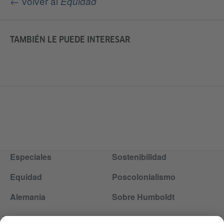
← volver al
Equidad
TAMBIÉN LE PUEDE INTERESAR
Especiales
Sostenibilidad
Equidad
Poscolonialismo
Alemania
Sobre Humboldt