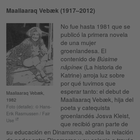
Maaliaaraq Vebæk (1917–2012)
No fue hasta 1981 que se
publicó la primera novela
de una mujer
groenlandesa. El
contenido de
Búsime
(La historia de
nâpíneĸ
Katrine) arroja luz sobre
por qué tuvimos que
esperar tanto: el debut de
Maaliaaraq Vebæk,
Maaliaaraq Vebæk, hija del
1982
poeta y catequista
Foto (detalle): © Hans-
Erik Rasmussen / Fair
groenlandés Josva Kleist,
Use
que recibió gran parte de
su educación en Dinamarca, aborda la relación
de poder entre Dinamarca y su colonia a través