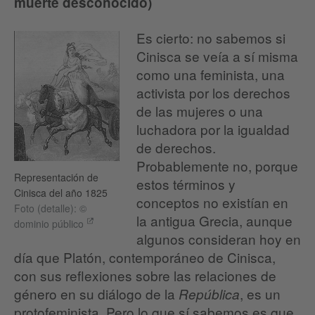
muerte desconocido)
Es cierto: no sabemos si
Cinisca se veía a sí misma
como una feminista, una
activista por los derechos
de las mujeres o una
luchadora por la igualdad
de derechos.
Probablemente no, porque
Representación de
estos términos y
Cinisca del año 1825
conceptos no existían en
Foto (detalle): ©
la antigua Grecia, aunque
dominio público
algunos consideran hoy en
día que Platón, contemporáneo de Cinisca,
con sus reflexiones sobre las relaciones de
género en su diálogo de la
, es un
República
protofeminista. Pero lo que sí sabemos es que