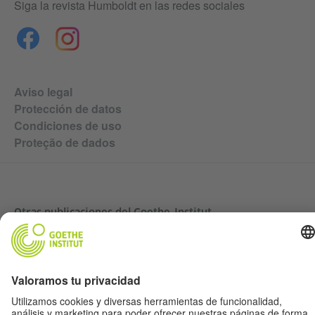
Siga la revista Humboldt en las redes sociales
Aviso legal
Protección de datos
Condiciones de uso
Proteção de dados
Otras publicaciones del Goethe-Institut
Zeitgeister
Gegenüber
Ruya
Jádu
#nofilter Alemanha sem filtro