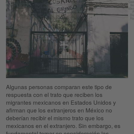
Goe
Ins
Mexi
F
Ba
Ra
Algunas personas comparan este tipo de
respuesta con el trato que reciben los
migrantes mexicanos en Estados Unidos y
afirman que los extranjeros en México no
deberían recibir el mismo trato que los
mexicanos en el extranjero. Sin embargo, es
fundamental tomar en consideración las