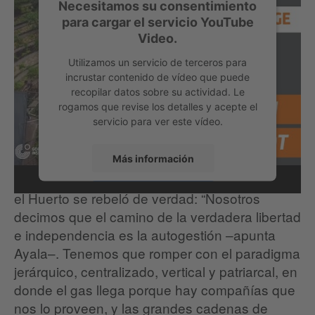
Necesitamos su consentimiento
para cargar el servicio YouTube
Video.
Utilizamos un servicio de terceros para
incrustar contenido de vídeo que puede
recopilar datos sobre su actividad. Le
rogamos que revise los detalles y acepte el
servicio para ver este vídeo.
Más información
Por último, están los servicios y aquí es donde
el Huerto se rebeló de verdad: “Nosotros
Aceptar
decimos que el camino de la verdadera libertad
e independencia es la autogestión –apunta
Ayala–. Tenemos que romper con el paradigma
jerárquico, centralizado, vertical y patriarcal, en
donde el gas llega porque hay compañías que
nos lo proveen, y las grandes cadenas de