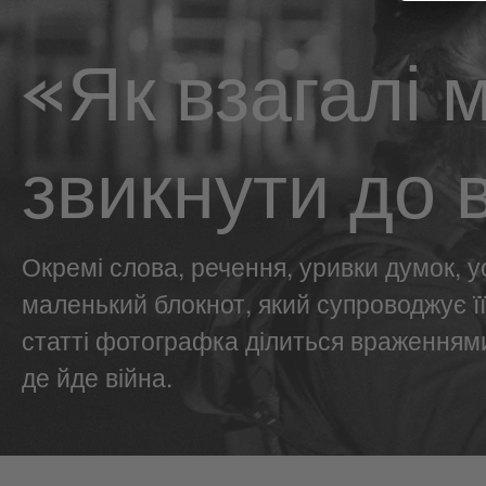
«Як взагалі 
звикнути до 
Окремі слова, речення, уривки думок, у
маленький блокнот, який супроводжує її 
статті фотографка ділиться враженнями
де йде війна.