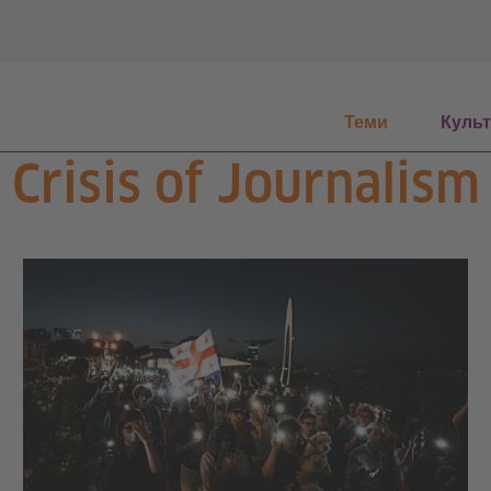
Теми
Куль
Crisis of Journalism