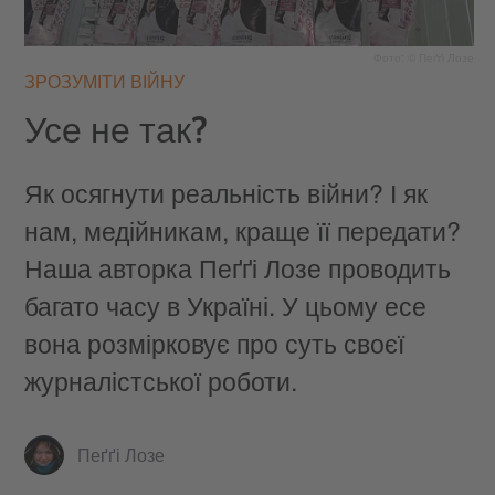
Фото: © Пеґґі Лозе
ЗРОЗУМІТИ ВІЙНУ
Усе не так?
Як осягнути реальність війни? І як
нам, медійникам, краще її передати?
Наша авторка Пеґґі Лозе проводить
багато часу в Україні. У цьому есе
вона розмірковує про суть своєї
журналістської роботи.
Пеґґі Лозе