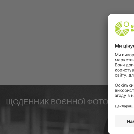
ЩОДЕННИК ВОЄННОЇ ФОТОГРАФК