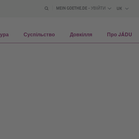
MEIN GOETHE.DE – УВІЙТИ
UK
УКРАЇНС
тура
Суспільство
Довкілля
Про JÁDU