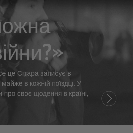
можна
війни?»
се це Сітара записує в
майже в кожній поїздці. У
 про своє щодення в країні,