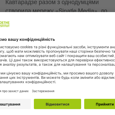
Кавтарадзе разом з однодумцями
створила мережу «Sinatle Media», до
якої увійшли 22 онлайнові медіа.
Крістіан-Жолт Варґа
И