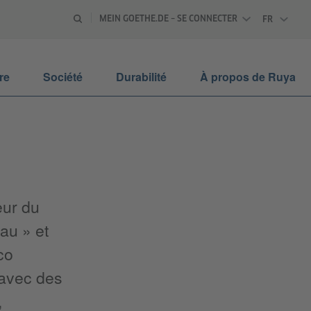
MEIN GOETHE.DE – SE CONNECTER
FR
FRANÇAIS
re
Société
Durabilité
À propos de Ruya
eur du
au » et
co
 avec des
,