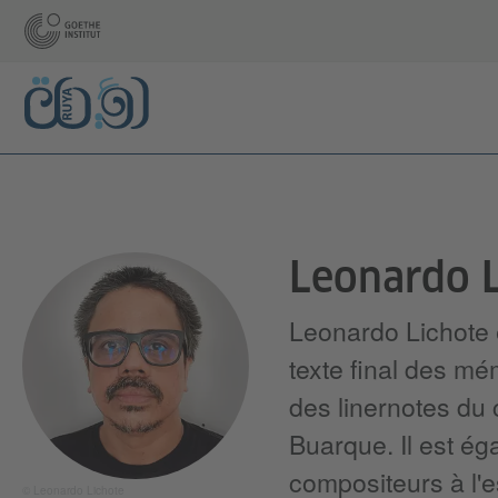
Leonardo L
Leonardo Lichote es
texte final des m
des linernotes du
Buarque. Il est é
compositeurs à l'
© Leonardo Lichote