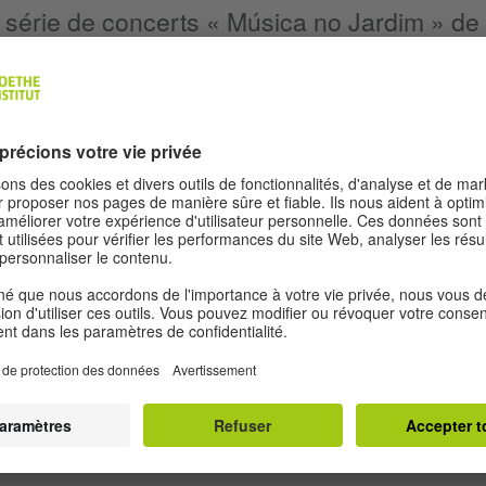
série de concerts « Música no Jardim » de l'
coéditeur de la série « Cadernos de Música 
que musicale électronique « Resenhas miúdas
RÉDACTEURS ET AUTEURS
À propos de Ruya
Mentions légales
Conditions d’utilisat