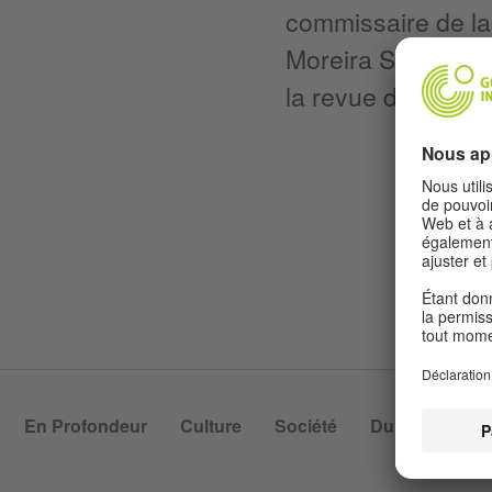
commissaire de la 
Moreira Salles et 
la revue de criti
En Profondeur
Culture
Société
Durabilité