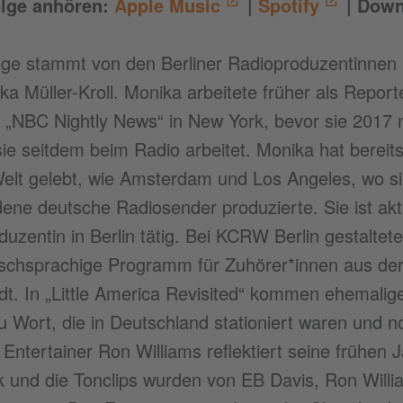
olge anhören:
Apple Music
|
Spotify
| Down
lge stammt von den Berliner Radioproduzentinnen
a Müller-Kroll. Monika arbeitete früher als Reporte
ür „NBC Nightly News“ in New York, bevor sie 2017
ie seitdem beim Radio arbeitet. Monika hat bereits
Welt gelebt, wie Amsterdam und Los Angeles, wo si
ene deutsche Radiosender produzierte. Sie ist aktu
uzentin in Berlin tätig. Bei KCRW Berlin gestaltet
ischsprachige Programm für Zuhörer*innen aus de
dt. In „Little America Revisited“ kommen ehemali
zu Wort, die in Deutschland stationiert waren und 
Entertainer Ron Williams reflektiert seine frühen 
k und die Tonclips wurden von EB Davis, Ron Will