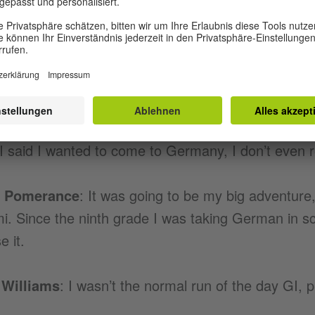
LL NEED SOMEONE” FROM
EBSOLUTELY
STARTS
avis:
Initially I didn’t want to come to Berlin beca
d the Iron Curtain, as they called it.
cia Peters
: I did have a choice whether to come he
I said I wanted to come to Germany, I don’t even 
k Pomerance
: It was going to be my big adventure,
i. Since the ninth grade I was taking German in sc
e it.
 Williams
: I wasn’t the normal run of the day GI, pu