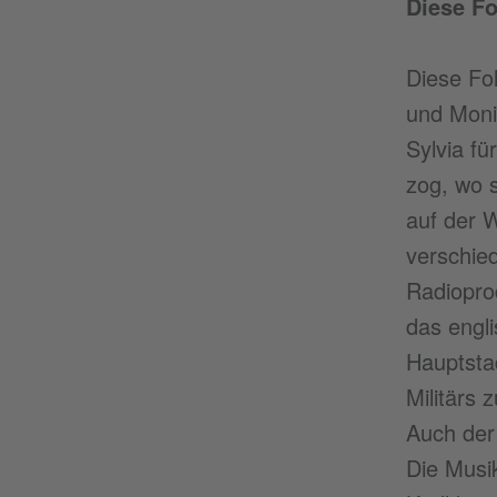
Diese F
Diese Fo
und Monik
Sylvia f
zog, wo s
auf der 
verschied
Radioprod
das engl
Hauptsta
Militärs 
Auch der 
Die Musi