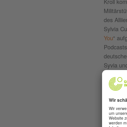
Kroll ko
Militärs
des Allii
Sylvia C
You
“ auf
Podcasts
deutsche
Syvia un
„
Luftbrü
Transkr
THE B