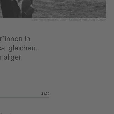
Foto: Alliertenmuseum, Berlin – Sammlung von Dr. John Provan
*innen in
ca‘ gleichen.
maligen
28:50