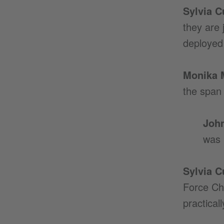
Sylvia 
they are
deployed
Monika M
the span
Joh
was 
Sylvia 
Force Ch
practical