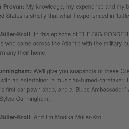
n Provan:
My knowledge, my experience and my b
d States is strictly that what I experienced in ‘Littl
üller-Kroll
: In this episode of THE BIG PONDER,
 who came across the Atlantic with the military b
many their home.
Cunningham:
We’ll give you snapshots of these GIs
k with an entertainer, a musician-turned-caretaker, 
s first car pawn shop, and a ‘Blues Ambassador,’
 Sylvia Cunningham.
üller-Kroll
: And I’m Monika Müller-Kroll.