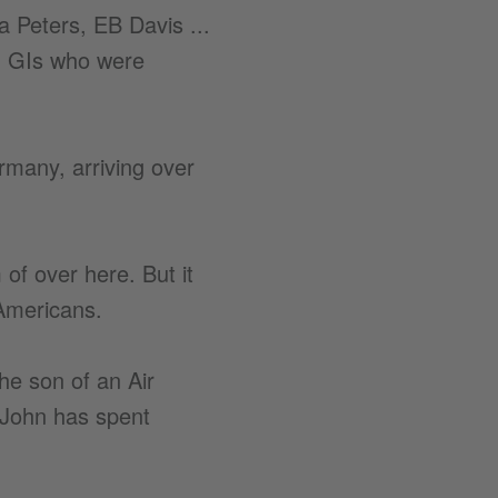
 Peters, EB Davis ...
an GIs who were
many, arriving over
of over here. But it
 Americans.
he son of an Air
 John has spent