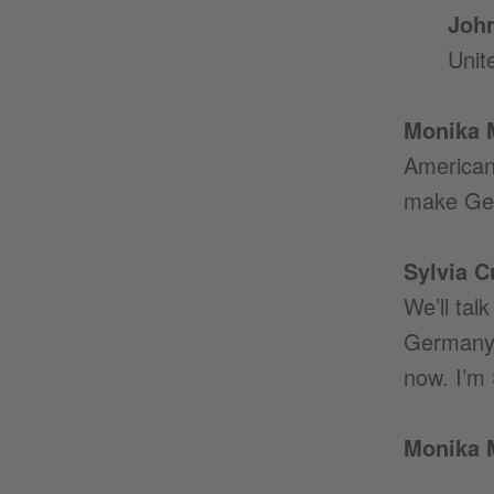
Joh
Unite
Monika M
Americans
make Ger
Sylvia 
We’ll tal
Germany’
now. I’m
Monika M