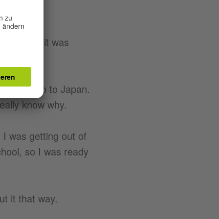
]
use I knew it was
re or to go to Japan.
really know why.
 I was getting out of
hool, so I was ready
t it that way.