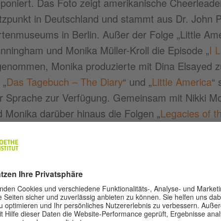
mponiert. Das Foto zeigt amerikanische Cheerleade
tützpunkt in Deutschland und stammt aus Dr. Joh
ertenmuseums in Berlin. Außer der Folge „Little Am
unningham und Monika Müller-Kroll die Episode „
I 
genommen, Monika produzierte mit Dina Elsayed 
 „
Das Tagebuch – The Diary
“ und „
Little America
“ 
r Sprache zur Verfügung. Gemeinsam mit Nikki Mo
d Monika darüber hinaus die Folgen „
Legacies of th
cke – 70 Years of Memories
“ und „
The Berlin Ringb
ipt
IG PONDER — Little America Revisited
(PDF, 52