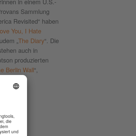
rinnen in einem U.S.-
n Provans Sammlung
erica Revisited“ haben
Love You, I Hate
zudem „
The Diary
“. Die
stehen auch in
tson produzierten
e Berlin Wall
“,
ahn
“.
8 KB)