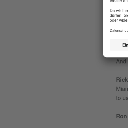
[“I STI
EB D
behin
Feli
And 
Ric
Miam
to us
Ron