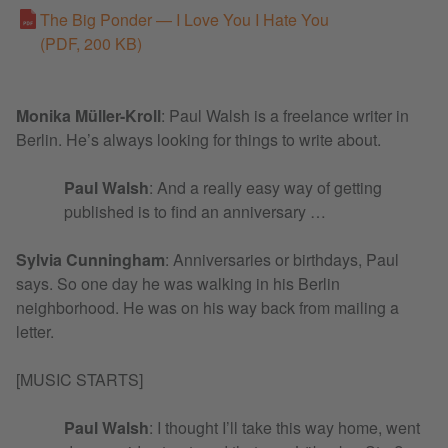
The Big Ponder — I Love You I Hate You
(PDF, 200 KB)
Monika Müller-Kroll
: Paul Walsh is a freelance writer in
Berlin. He’s always looking for things to write about.
Paul Walsh
: And a really easy way of getting
published is to find an anniversary …
Sylvia Cunningham
: Anniversaries or birthdays, Paul
says. So one day he was walking in his Berlin
neighborhood. He was on his way back from mailing a
letter.
[MUSIC STARTS]
Paul Walsh
: I thought I’ll take this way home, went