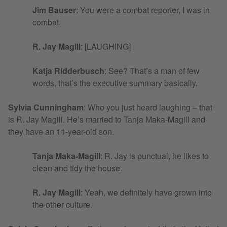
Jim Bauser
: You were a combat reporter, I was in
combat.
R. Jay Magill
: [LAUGHING]
Katja Ridderbusch
: See? That’s a man of few
words, that’s the executive summary basically.
Sylvia Cunningham
: Who you just heard laughing – that
is R. Jay Magill. He’s married to Tanja Maka-Magill and
they have an 11-year-old son.
Tanja Maka-Magill
: R. Jay is punctual, he likes to
clean and tidy the house.
R. Jay Magill
: Yeah, we definitely have grown into
the other culture.