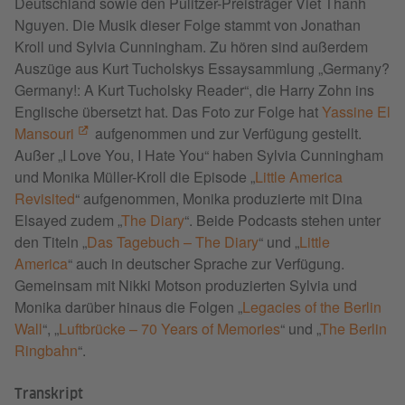
Deutschland sowie den Pulitzer-Preisträger Viet Thanh
Nguyen. Die Musik dieser Folge stammt von Jonathan
Kroll und Sylvia Cunningham. Zu hören sind außerdem
Auszüge aus Kurt Tucholskys Essaysammlung „Germany?
Germany!: A Kurt Tucholsky Reader“, die Harry Zohn ins
Englische übersetzt hat. Das Foto zur Folge hat
Yassine El
Mansouri
aufgenommen und zur Verfügung gestellt.
Außer „I Love You, I Hate You“ haben Sylvia Cunningham
und Monika Müller-Kroll die Episode „
Little America
Revisited
“ aufgenommen, Monika produzierte mit Dina
Elsayed zudem „
The Diary
“. Beide Podcasts stehen unter
den Titeln „
Das Tagebuch – The Diary
“ und „
Little
America
“ auch in deutscher Sprache zur Verfügung.
Gemeinsam mit Nikki Motson produzierten Sylvia und
Monika darüber hinaus die Folgen „
Legacies of the Berlin
Wall
“, „
Luftbrücke – 70 Years of Memories
“ und „
The Berlin
Ringbahn
“.
Transkript