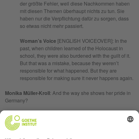
der größte Fehler, weil diese Nachkommen haben
mit diesen Themen überhaupt nichts zu tun. Sie
haben nur die Verpflichtung dafür zu sorgen, dass
so etwas nicht mehr passiert.
Woman’s Voice
[ENGLISH VOICEOVER]: In the
past, when children learned of the Holocaust in
school, they were also burdened with the guilt of it.
But that was a mistake, because they weren’t
responsible for what happened. But they are
responsible for making sure it never happens again.
Monika Müller-Kroll
: And the way she shows her pride in
Germany?
Charlotte Knobloch
[IN GERMAN]: Dass ich hier
bin und hier bleibe ...
Sylvia Cunningham
: With everything that happened to