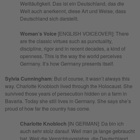
Weitläufigkeit. Das ist ein Deutschland, das die
Welt auch anerkennt, diese Art und Weise, dass
Deutschland sich darstellt.
Woman’s Voice
[ENGLISH VOICEOVER]: There
are the classic virtues such as punctuality,
discipline, rigor and in recent decades, a kind of
openness. This is the way the world perceives
Germany. It’s how Germany presents itself.
Sylvia Cunningham
: But of course, it wasn’t always this
way. Charlotte Knobloch lived through the Holocaust. She
survived those years of persecution hidden on a farm in
Bavaria. Today she still lives in Germany. She says she’s
proud of how far the country has come.
Charlotte Knobloch
[IN GERMAN]: Da bin ich
auch sehr stolz darauf. Weil man ja lange gebraucht
hat. Weil die Vernichtungsjahre, die Deutschland