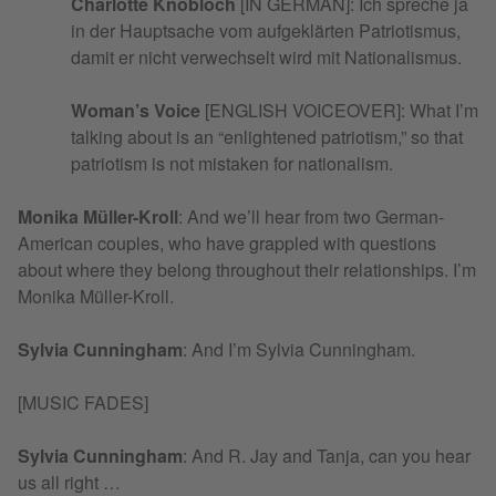
Charlotte Knobloch
[IN GERMAN]: Ich spreche ja
in der Hauptsache vom aufgeklärten Patriotismus,
damit er nicht verwechselt wird mit Nationalismus.
Woman’s Voice
[ENGLISH VOICEOVER]: What I’m
talking about is an “enlightened patriotism,” so that
patriotism is not mistaken for nationalism.
Monika Müller-Kroll
: And we’ll hear from two German-
American couples, who have grappled with questions
about where they belong throughout their relationships. I’m
Monika Müller-Kroll.
Sylvia Cunningham
: And I’m Sylvia Cunningham.
[MUSIC FADES]
Sylvia Cunningham
: And R. Jay and Tanja, can you hear
us all right …