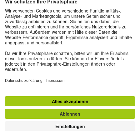
her and her family, she’s still here.
[MUSIC STARTS]
Cigdem Toprak
: When we were young, or when we
were born we were foreigners – so ‘Ausländer.’
Monika Müller-Kroll
: Cigdem Toprak is a journalist and
author. She was born in Germany in 1987. Cigdem has
Turkish roots, and most of her work deals with questions
about identity.
Cigdem Toprak
: This was the term of us, we called
ourselves as ‘Ausländer,’ and it was very official that
we do not belong to that society.
Monika Müller-Kroll
: In her 2020 book,
Das ist auch unser
Land!
or
This is our country too!
, she interviewed people