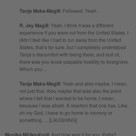
Tanja Maka-Magill
: Followed. Yeah.
R. Jay Magill
: Yeah, I think it was a different
experience if you were not from the United States. I
didn’t feel like I had to run away from the United
States, that’s for sure, but I completely understood
Tanja’s discomfort with being there, and sort of,
there was you know palpable hostility to foreigners.
Which you ...
Tanja Maka-Magill
: Yeah and also maybe, I mean,
not just that. Also maybe that was also the point
where I felt that I wanted to be home, I mean,
because I was afraid. A reaction that one has. Like,
oh my God, I have to go home to mommy or
something … [LAUGHING]
Monika Müller-Kroll
: And how was it for you, Katja?