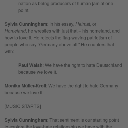
nation as being producers of human jam at one
point.
Sylvia Cunningham
: In his essay,
Heimat
, or
Homeland
, he wrestles with just that – his homeland, and
how to love it. He rejects the flag-waving patriotism of
people who say “Germany above all.” He counters that
with:
Paul Walsh
: We have the right to hate Deutschland
because we love it.
Monika Müller-Kroll
: We have the right to hate Germany
because we love it.
[MUSIC STARTS]
Sylvia Cunningham
: That sentiment is our starting point
to explore the love-hate relationship we have with the