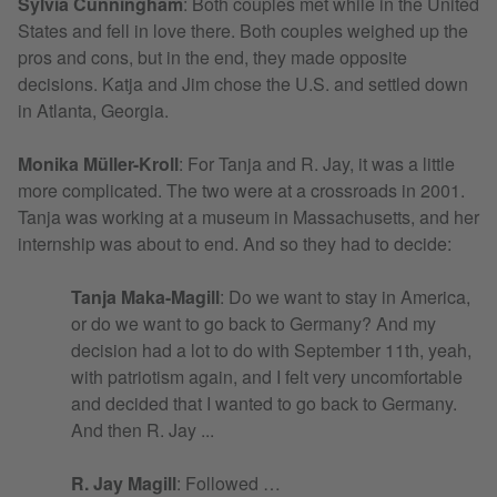
Sylvia Cunningham
: Both couples met while in the United
States and fell in love there. Both couples weighed up the
pros and cons, but in the end, they made opposite
decisions. Katja and Jim chose the U.S. and settled down
in Atlanta, Georgia.
Monika Müller-Kroll
: For Tanja and R. Jay, it was a little
more complicated. The two were at a crossroads in 2001.
Tanja was working at a museum in Massachusetts, and her
internship was about to end. And so they had to decide:
Tanja Maka-Magill
: Do we want to stay in America,
or do we want to go back to Germany? And my
decision had a lot to do with September 11th, yeah,
with patriotism again, and I felt very uncomfortable
and decided that I wanted to go back to Germany.
And then R. Jay ...
R. Jay Magill
: Followed …