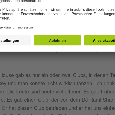
h kennengelernt?
2018. Wir waren nur Bekannte. Wir haben uns beim
ngelernt.
ist also einer der wenigen Clubs in Delhi, in dene
use gab es nur ein oder zwei Clubs, in denen Te
ey und man konnte nicht wirklich tanzen. Ich denke
he. Die Leute sind heute viel offener. Es gab früher
e. Es gab einen Club, der von dem DJ Rami Sharm
ebt. Er hat diesen Club betrieben und er hat uns ein