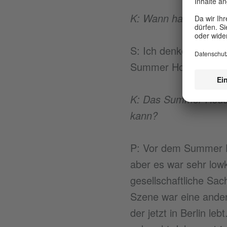
K: Wann habt ihr euc
S: Ich denke, 2017, 
Summer House kenne
K: Das Summer House 
kann?
P: Vor dem Summer Ho
aber es war sehr lowk
gesellschaftliche Sac
Szene war eine ander
der jetzt in Berlin l