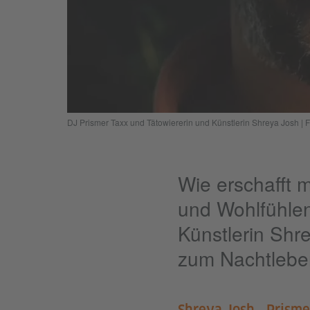
DJ Prismer Taxx und Tätowiererin und Künstlerin Shreya Josh | 
Wie erschafft 
und Wohlfühlen
Künstlerin Shr
zum Nachtlebe
,
Shreya Josh
Prisme