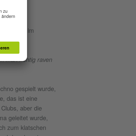
 Clubbing im
n man richtig raven
chno gespielt wurde,
, das ist eine
 Clubs, aber die
a geleitet wurde,
fach zum klatschen