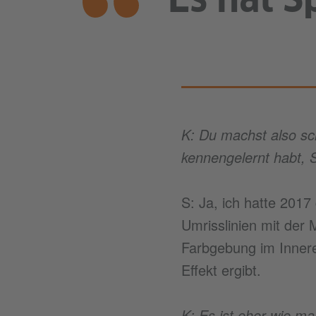
K: Du machst also sch
kennengelernt habt, S
S: Ja, ich hatte 2017
Umrisslinien mit der 
Farbgebung im Innere
Effekt ergibt.
K: Es ist eher wie ma