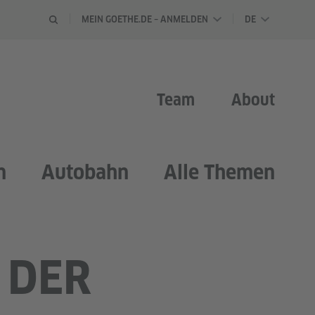
SPRACHAU
MEIN GOETHE.DE – ANMELDEN
DE
Team
About
n
Autobahn
Alle Themen
DER W