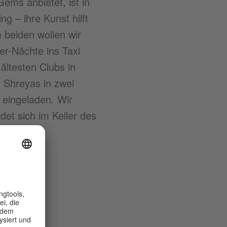
ems anbietet, ist in
g – ihre Kunst hilft
e beiden wollen wir
er-Nächte ins Taxi
ältesten Clubs in
 Shreyas in zwei
eingeladen. Wir
det sich im Keller des