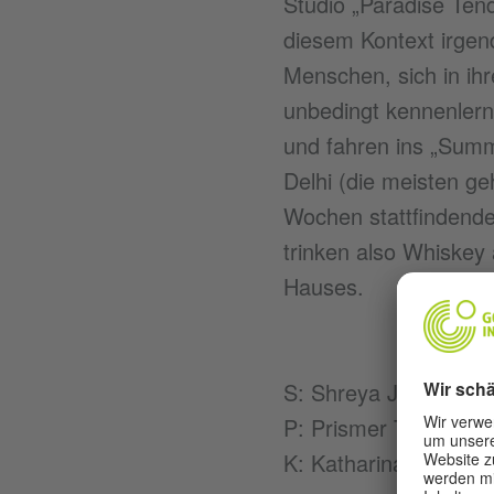
Studio „Paradise Tend
diesem Kontext irgend
Menschen, sich in ihr
unbedingt kennenlerne
und fahren ins „Summ
Delhi (die meisten g
Wochen stattfindende
trinken also Whiskey 
Hauses.
S: Shreya Josh
P: Prismer Taxx
K: Katharina Holzma