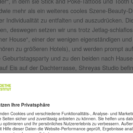
er“, in dem sie Stick and Poke-Tattoos und Tooth G
wie mehr als ein weiteres cooles Szene-Beauty-Din
er Individualität zu entfalten und auszudrücken. Di
n, deswegen setzen wir uns trotz Jetlag-schlaflos
er House“, einer der wenigen eigenständigen und 
ehören zu größeren Hotels), und werden prompt auf
 Geburtstagsparty und zu den beiden nach Hause 
auf Eis auf der Dachterrasse, Shreyas Studio befin
nn