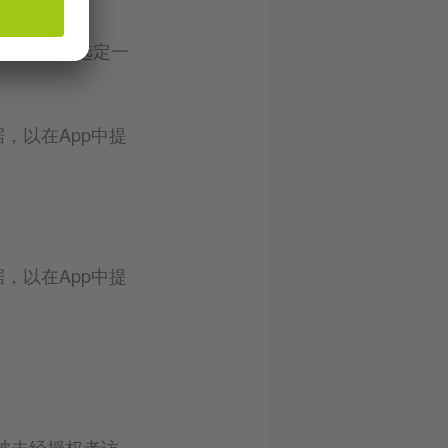
设定语言，选定一
，以在App中提
，以在App中提
被未经授权者访