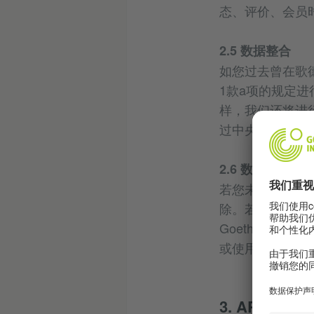
态、评价、会员
2.5 数据整合
如您过去曾在歌
1款a项的规定
样，我们还将进
过中央客户资料
2.6 数据删除
若您未在七天内确
除。若您确认注
Goethe.d
或使用账户中的
3. APP使用