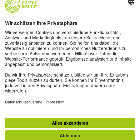
Ausübung oder Verteidigung von Rechtsansprüchen dient.
Dies gilt nicht, wenn die Verarbeitung zu Zwecken des
Direktmarketings erfolgt. Dann werden wir Ihre
personenbezogenen Daten nicht weiter zu diesem Zweck
verarbeiten.
Februar 2020
Goethe-Institut e.V.
TOP
Zur klassischen Ansicht
Kontakt
|
Impressum
|
Datenschutz
|
Nutzungsbedingungen
|
Erklärung zur
Barrierefreiheit
|
RSS
|
Soziale Medien
|
Newsletter
|
Web-Angebote
|
Lernplattform
Vertrag widerrufen