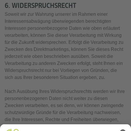
6. WIDERSPRUCHSRECHT
Soweit wir zur Wahrung unserer im Rahmen einer
Interessensabwägung überwiegenden berechtigten
Interessen personenbezogene Daten wie oben erläutert
verarbeiten, können Sie dieser Verarbeitung mit Wirkung
für die Zukunft widersprechen. Erfolgt die Verarbeitung zu
Zwecken des Direktmarketings, können Sie dieses Recht
jederzeit wie oben beschrieben ausüben. Soweit die
Verarbeitung zu anderen Zwecken erfolgt, steht Ihnen ein
Widerspruchsrecht nur bei Vorliegen von Gründen, die
sich aus Ihrer besonderen Situation ergeben, zu.
Nach Ausübung Ihres Widerspruchsrechts werden wir Ihre
personenbezogenen Daten nicht weiter zu diesen
Zwecken verarbeiten, es sei denn, wir können zwingende
schutzwürdige Gründe für die Verarbeitung nachweisen,
die Ihre Interessen, Rechte und Freiheiten überwiegen,
oder wenn die Verarbeitung der Geltendmachung,