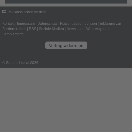
Zur klassischen Ansicht
Kontakt
|
Impressum
|
Datenschutz
|
Nutzungsbedingungen
|
Erklärung zur
Barrierefreiheit
|
RSS
|
Soziale Medien
|
Newsletter
|
Web-Angebote
|
Lernplattform
Vertrag widerrufen
© Goethe-Institut 2026