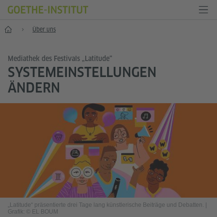
Start
Über uns
Mediathek des Festivals „Latitude“
SYSTEMEINSTELLUNGEN
ÄNDERN
„Latitude“ präsentierte drei Tage lang künstlerische Beiträge und Debatten.
|
Grafik: © EL BOUM