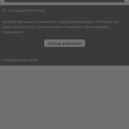
Zur klassischen Ansicht
Kontakt
|
Impressum
|
Datenschutz
|
Nutzungsbedingungen
|
Erklärung zur
Barrierefreiheit
|
RSS
|
Soziale Medien
|
Newsletter
|
Web-Angebote
|
Lernplattform
Vertrag widerrufen
© Goethe-Institut 2026