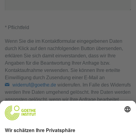
* Pflichtfeld
Wenn Sie die im Kontaktformular eingegebenen Daten
durch Klick auf den nachfolgenden Button übersenden,
erklären Sie sich damit einverstanden, dass wir Ihre
Angaben für die Beantwortung Ihrer Anfrage bzw.
Kontaktaufnahme verwenden. Sie können Ihre erteilte
Einwilligung durch Zusendung einer E-Mail an
widerruf@goethe.de
widerrufen. Im Falle des Widerrufs
werden Ihre Daten umgehend gelöscht. Ihre Daten werden
ansonsten gelöscht, wenn wir Ihre Anfrage bearbeitet
haben oder der Zweck der Speicherung entfallen ist.
Datenschutzerklärung