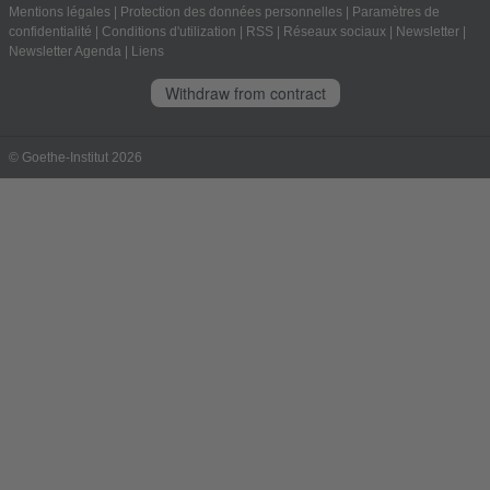
Mentions légales
|
Protection des données personnelles
|
Paramètres de
confidentialité
|
Conditions d'utilization
|
RSS
|
Réseaux sociaux
|
Newsletter
|
Newsletter Agenda
|
Liens
Withdraw from contract
© Goethe-Institut 2026