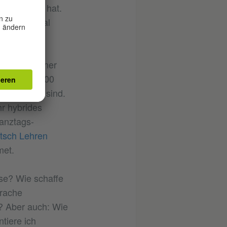
attgefunden hat.
international
te das
 war es
rationspartner
 umfasste 300
eschrieben sind.
hr hybrides
anztags-
tsch Lehren
met.
ise? Wie schaffe
prache
? Aber auch: Wie
tiere ich