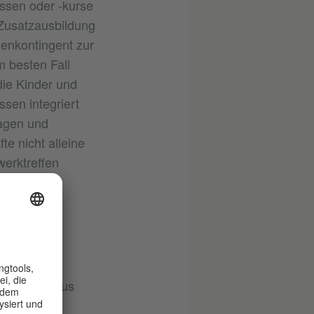
assen oder -kurse
-Zusatzausbildung
enkontingent zur
 besten Fall
die Kinder und
ssen integriert
ragen und
e nicht alleine
erktreffen
RTE
darüber hinaus
er letzte