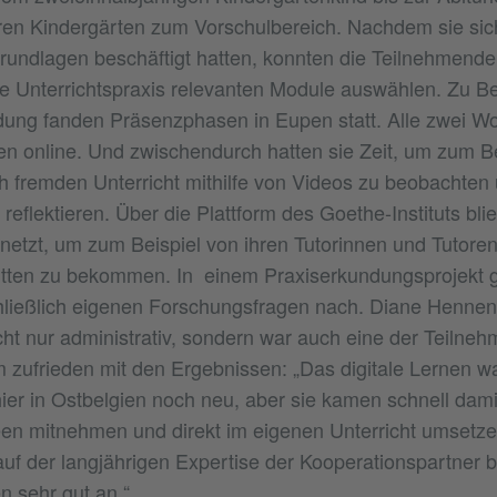
ren Kindergärten zum Vorschulbereich. Nachdem sie si
rundlagen beschäftigt hatten, konnten die Teilnehmende
ene Unterrichtspraxis relevanten Module auswählen. Zu 
dung fanden Präsenzphasen in Eupen statt. Alle zwei Wo
n online. Und zwischendurch hatten sie Zeit, um zum Be
 fremden Unterricht mithilfe von Videos zu beobachten 
reflektieren. Über die Plattform des Goethe-Instituts bli
ernetzt, um zum Beispiel von ihren Tutorinnen und Tutor
itten zu bekommen. In einem Praxiserkundungsprojekt g
ließlich eigenen Forschungsfragen nach. Diane Hennen 
cht nur administrativ, sondern war auch eine der Teilneh
m zufrieden mit den Ergebnissen: „Das digitale Lernen w
er in Ostbelgien noch neu, aber sie kamen schnell damit
een mitnehmen und direkt im eigenen Unterricht umsetz
auf der langjährigen Expertise der Kooperationspartner 
 sehr gut an.“