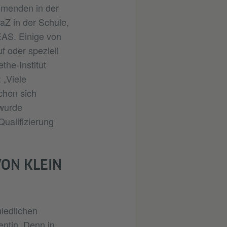
ehmenden in der
aZ in der Schule,
 EAS. Einige von
f oder speziell
he-Institut
 „Viele
chen sich
 wurde
ualifizierung
ON KLEIN
iedlichen
entin. Denn in