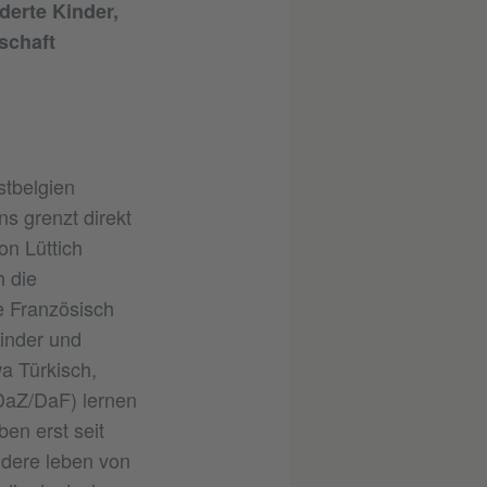
derte Kinder,
schaft
stbelgien
s grenzt direkt
on Lüttich
h die
e Französisch
inder und
a Türkisch,
DaZ/DaF) lernen
en erst seit
ndere leben von