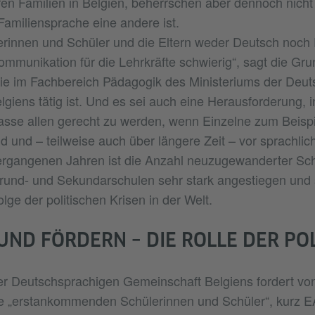
ren Familien in Belgien, beherrschen aber dennoch nicht
Familiensprache eine andere ist.
rinnen und Schüler und die Eltern weder Deutsch noch
ommunikation für die Lehrkräfte schwierig“, sagt die Gru
ie im Fachbereich Pädagogik des Ministeriums der Deut
giens tätig ist. Und es sei auch eine Herausforderung, i
asse allen gerecht zu werden, wenn Einzelne zum Beispi
nd und – teilweise auch über längere Zeit – vor sprachlic
vergangenen Jahren ist die Anzahl neuzugewanderter Sc
rund- und Sekundarschulen sehr stark angestiegen und 
olge der politischen Krisen in der Welt.
ND FÖRDERN – DIE ROLLE DER POL
r Deutschsprachigen Gemeinschaft Belgiens fordert vo
se „erstankommenden Schülerinnen und Schüler“, kurz E