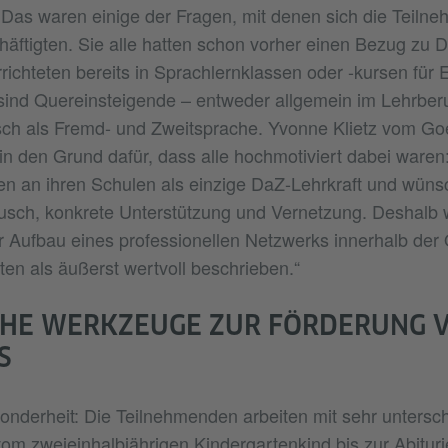
? Das waren einige der Fragen, mit denen sich die Teiln
häftigten. Sie alle hatten schon vorher einen Bezug zu D
rrichteten bereits in Sprachlernklassen oder -kursen für
 sind Quereinsteigende – entweder allgemein im Lehrberu
ch als Fremd- und Zweitsprache. Yvonne Klietz vom Goet
in den Grund dafür, dass alle hochmotiviert dabei waren:
ten an ihren Schulen als einzige DaZ-Lehrkraft und wüns
ausch, konkrete Unterstützung und Vernetzung. Deshalb
 Aufbau eines professionellen Netzwerks innerhalb der Q
ten als äußerst wertvoll beschrieben.“
CHE WERKZEUGE ZUR FÖRDERUNG V
onderheit: Die Teilnehmenden arbeiten mit sehr untersch
vom zweieinhalbjährigen Kindergartenkind bis zur Abituri