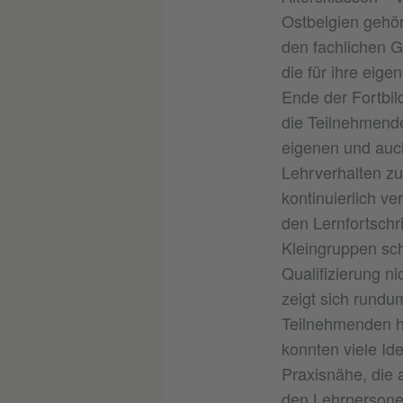
Ostbelgien gehö
den fachlichen G
die für ihre eig
Ende der Fortbil
die Teilnehmende
eigenen und auch
Lehrverhalten zu 
kontinuierlich v
den Lernfortschr
Kleingruppen sch
Qualifizierung ni
zeigt sich rundu
Teilnehmenden hi
konnten viele Id
Praxisnähe, die 
den Lehrpersonen