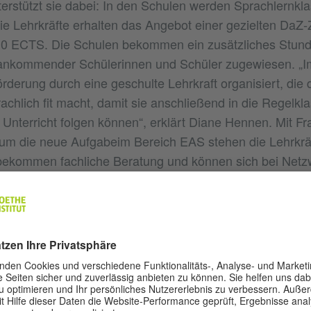
terstützt sie dabei: In den Schulen werden Sprachlernkl
e Lehrkräfte erhalten das Angebot einer gezielten DaZ
0 ECTS. Die Schulen bekommen ein zusätzliches Stund
ankommender Schülerinnen und Schüler zugewiesen. „Im
rderung durch eine geschulte Lehrkraft organisiert, die 
chlich fit macht, damit sie anschließend in die Regelkla
nterricht folgen können“, erklärt Diane Hennen. Mit F
m die neue Aufgabeim Bereich EAS stehen die Lehrkräft
bekommen fachliche Beratung und können sich bei Netzw
 die Fachberatung DaZ organisiert.
TE LEHRKRÄFTE FÜR ZUGEWANDE
NNEN UND SCHÜLER
en qualifiziertes Personal fehlt, finanziert die Behörde 
chkeiten für die Lehrkräfte. Besonders erfolgreich war d