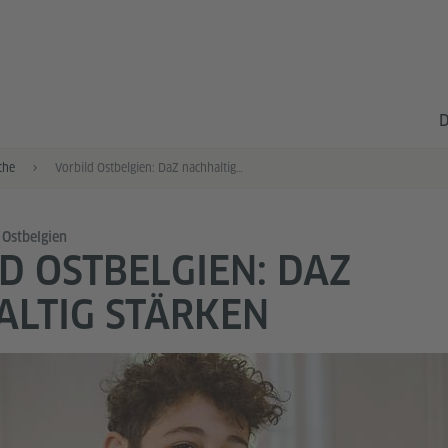
D
che
Vorbild Ostbelgien: DaZ nachhaltig stärken
 Ostbelgien
D OSTBELGIEN: DAZ
LTIG STÄRKEN