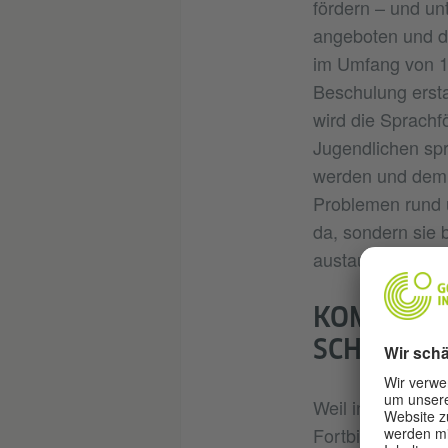
fördern – und un
angeboten und di
im Umfang von 1
Beschulung erst
wird die Sprachfö
Jugendlichen spra
werden und dem U
Problemen rund u
da, sondern sie 
austauschen, die
KOMPETEN
SCHÜLERI
Weil in den Schul
Fortbildungsmögli