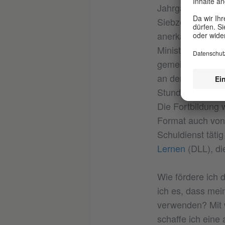
Jahrgang einer e
Siebzehn teilneh
anerkannten DaZ-
Ministerium vorh
gemeinsam mit de
an der Durchfüh
Stunden und dami
Die Fortbildung 
Format auch von 
Schuldienst täti
Lernen
(DLL), di
Wie fördere ich 
ich es, dass mei
verwenden? Mit 
schaffe ich ein