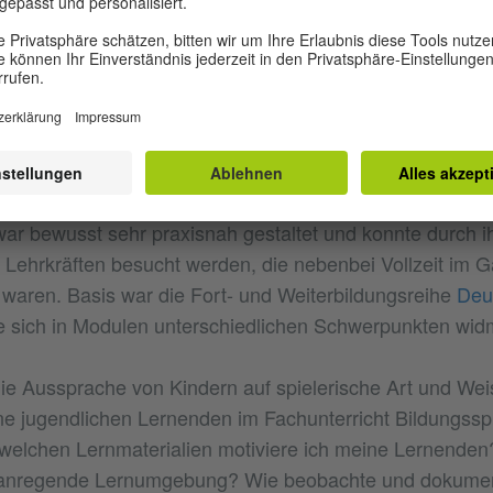
injährigen Qualifizierung, die im Schuljahr 2025/2026 st
mende Lehrkräfte nahmen am 8. Juni 2026 feierlich ihre 
Zertifikate in Empfang. Das Goethe-Institut Belgien hat
er schon zu Fragen rund um DaZ und DaF beraten. Jetzt
r Friedrich-Schiller-Universität Jena erstmals als Koope
rung des Blended-Learning-Programms beteiligt. Dieses
t die geforderten 10 ECTS-Punkte, die per Dekret vorg
war bewusst sehr praxisnah gestaltet und konnte durch i
Lehrkräften besucht werden, die nebenbei Vollzeit im G
g waren. Basis war die Fort- und Weiterbildungsreihe
Deu
e sich in Modulen unterschiedlichen Schwerpunkten wid
die Aussprache von Kindern auf spielerische Art und We
ne jugendlichen Lernenden im Fachunterricht Bildungss
welchen Lernmaterialien motiviere ich meine Lernenden
e anregende Lernumgebung? Wie beobachte und dokumen