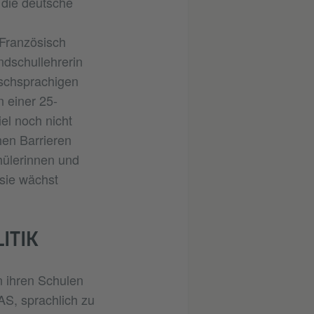
 die deutsche
 Französisch
ndschullehrerin
schsprachigen
n einer 25-
el noch nicht
hen Barrieren
hülerinnen und
sie wächst
ITIK
n ihren Schulen
AS, sprachlich zu