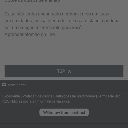
Sobre os cursos de alemão
Caso não tenha encontrado nenhum curso em suas
proximidades, nossa oferta de cursos a distância poderia
ser uma opção interessante para você.
Aprender alemão on-line
TOP
Vista normal
Expediente
|
Proteção de dados
|
Definições de privacidade
|
Termos de uso
|
RSS
|
Mídias sociais
|
Informativos via e-mail
Withdraw from contract