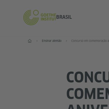
BRASIL
Principal
Ensinar alemão
CONC
COME