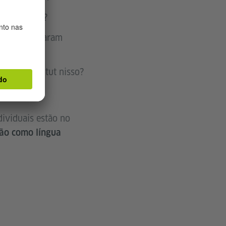
m marcantes?
línguas mudaram
Goethe-Institut nisso?
dividuais estão no
mão como língua