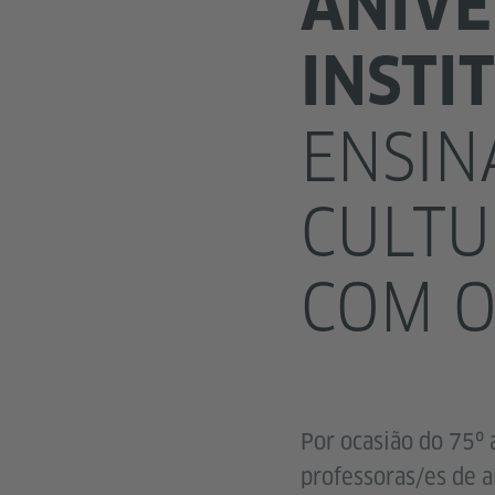
ANIVE
INSTI
ENSIN
CULTU
COM O
Por ocasião do 75º
professoras/es de a