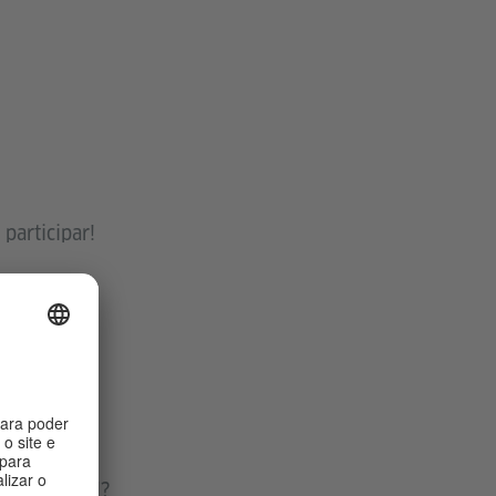
participar!
 como
profissional?