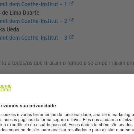
mit dem Goethe-Institut – 1
s de Lima Duarte
mit dem Goethe-Institut – 2
aka Ueda
mit dem Goethe-Institut – 3
to a todas/os que tiraram o tempo e se empenharam em 
-Institut marcou minha trajetória
e alemão como língua estrangeira?
 servir de inspiração:
-Institut desempenhou na minha formação ou trajetória 