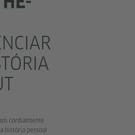
THE-
ENCIAR
STÓRIA
UT
mos cordialmente
a história pessoal