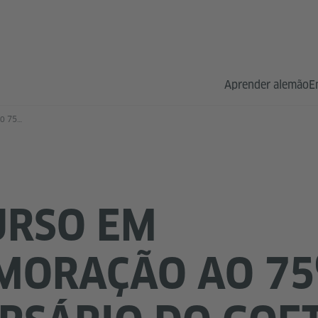
Aprender alemão
E
Concurso em comemoração ao 75º aniversário
URSO EM
MORAÇÃO AO 75