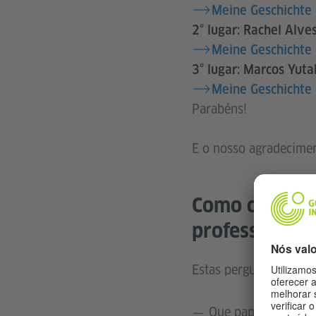
Meine Geschichte 
2° lugar: Rachel Alve
Meine Geschichte 
3° lugar: Marcos Yut
Meine Geschichte 
Parabéns!
E o nosso agradecimen
Como o Goethe
professor/a d
Estas perguntas podem
Que papel o Goethe