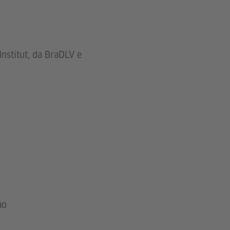
nstitut, da BraDLV e
ão