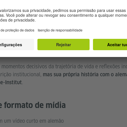
sos de aperfeiçoamento, materiais ou experiências fora
reensão da língua, do multilinguismo ou do ensino de 
stitut?
a mim hoje “ensinar alemão” – e qual foi a influência do 
sos ou redes associo ao Goethe-Institut?
 momentos decisivos da trajetória de vida e reflexões in
ição institucional,
mas sua própria história com o ale
.
e-Institut
e formato de mídia
em um vídeo curto em alemão