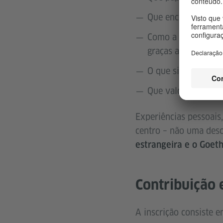
Que encontros, cur
Como a minha comp
graças ao Goethe-In
O que significa par
Que valores, impul
Experiências pessoais,
centro – não uma descr
estrangeira e o Goeth
Contribuição 
A inscrição consiste 