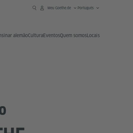
Meu Goethe.de
Português
nsinar alemão
Cultura
Eventos
Quem somos
Locais
º