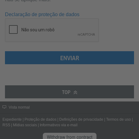
Declaração de proteção de dados
ENVIAR
TOP
Vista normal
Expediente
|
Proteção de dados
|
Definições de privacidade
|
Termos de uso
|
RSS
|
Mídias sociais
|
Informativos via e-mail
Withdraw from contract