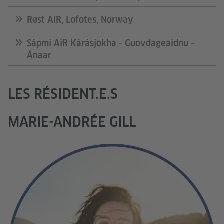
Røst AiR, Lofotes, Norway
Sápmi AiR Kárásjokha - Guovdageaidnu –
Ánaar
LES RÉSIDENT.E.S
MARIE-ANDRÉE GILL