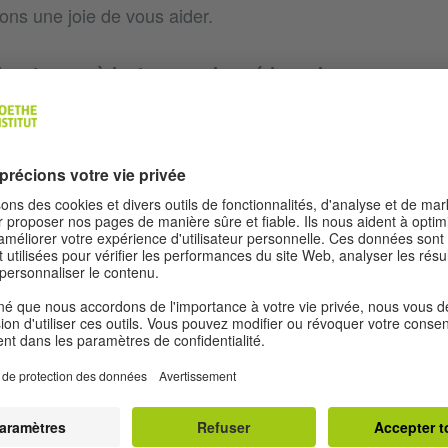
ons une joie de vous aider.
uivants possèdent un service pédagogique :
l
T
goethe.de
o