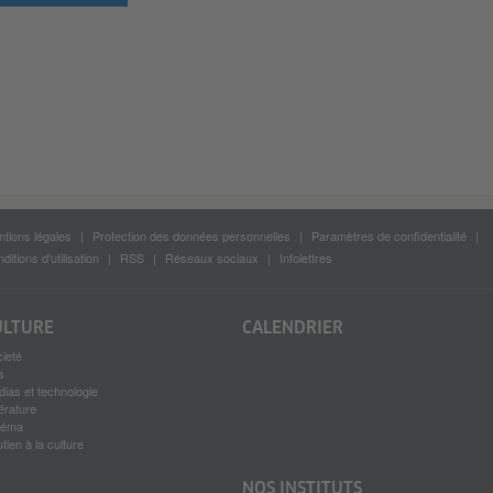
tions légales
Protection des données personnelles
Paramètres de confidentialité
ditions d'utilisation
RSS
Réseaux sociaux
Infolettres
ULTURE
CALENDRIER
ieté
s
ias et technologie
térature
néma
tien à la culture
NOS INSTITUTS