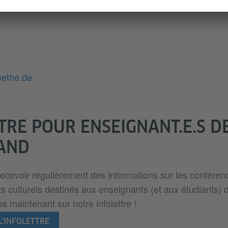
renko@goethe.de
8
oethe.de
TRE POUR ENSEIGNANT.E.S D
AND
ecevoir régulièrement des informations sur les conférence
s culturels destinés aux enseignants (et aux étudiants) 
s maintenant sur notre infolettre !
L'INFOLETTRE