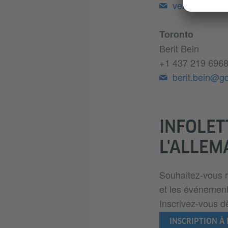
vera.degtya
Toronto
Berit Bein
+1 437 219 696
berit.bein@g
INFOLET
L'ALLEM
Souhaitez-vous r
et les événement
Inscrivez-vous dè
INSCRIPTION À 