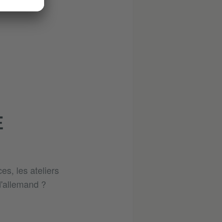
E
s, les ateliers
d'allemand ?