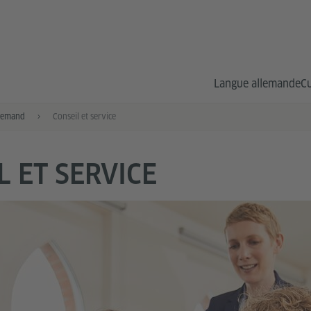
Langue allemande
Cu
llemand
Conseil et service
L ET SERVICE