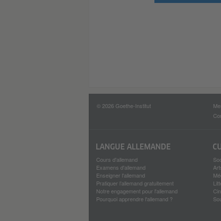
© 2026 Goethe-Institut
Men
Con
LANGUE ALLEMANDE
C
Cours d'allemand
Soc
Examens d'allemand
Art
Enseigner l'allemand
Méd
Pratiquer l’allemand gratuitement
Lit
Notre engagement pour l'allemand
Ci
Pourquoi apprendre l'allemand ?
Sou