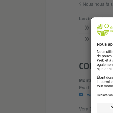
? Nous nous fais
Les instituts s
Montréa
Toronto
CONTAC
Montréal
Eva Ledwig
eva.ledwig@
Vera Degtyarenk