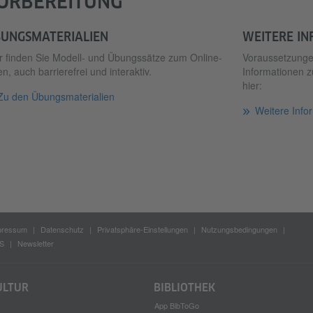
ORBEREITUNG
UNGSMATERIALIEN
WEITERE I
r finden Sie Modell- und Übungssätze zum Online-
Voraussetzungen
n, auch barrierefrei und interaktiv.
Informationen z
hier:
Zu den Übungsmaterialien
Weitere Info
pressum
Datenschutz
Privatsphäre-Einstellungen
Nutzungsbedingungen
S
Newsletter
ULTUR
BIBLIOTHEK
App BibToGo