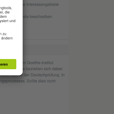
d persönliche Interessengebiete
nungen und Ziele beschreiben
utschkurs beim Goethe-Institut
e sechs Monate beziehen sich dabei
 dem Termin der Deutschprüfung. In
gsprozesses. Sollte dies nicht