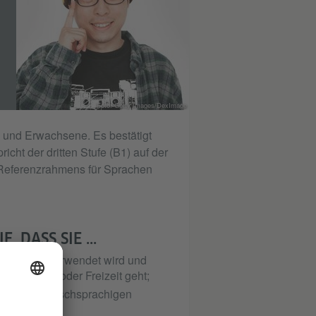
Foto: Getty Images/DexImage
e und Erwachsene. Es bestätigt
ht der dritten Stufe (B1) auf der
Referenzrahmens für Sprachen
 DASS SIE ...
rdsprache verwendet wird und
it, Schule oder Freizeit geht;
isen in deutschsprachigen