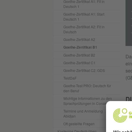
Goethe-Zertifikat A1: Fit in
Deutsch 1
Goethe-Zertifikat A1: Start
Deutsch 1
Goethe-Zertifikat A2: Fit in
Deutsch
Goethe-Zertifikat A2
Goethe-Zertifikat B1
Goethe-Zertifikat B2
Da
Goethe-Zertifikat C1
ein
se
Goethe-Zertifikat C2: GDS
(G
TestDaF
Goethe-Test PRO: Deutsch für
den Beruf
Wichtige Informationen zu den
DU
Sprachprüfungen in Conakry
Termine und Anmeldung
Abidjan
Oft gestellte Fragen
Kostenlos Deutsch üben