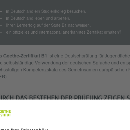
in Deutschland ein Studienkolleg besuchen,
in Deutschland leben und arbeiten,
Ihren Lernerfolg auf der Stufe B1 nachweisen,
ein offizielles und international anerkanntes Zertifikat erhalten?
s
Goethe-Zertifikat B1
ist eine Deutschprüfung für Jugendlich
e selbstständige Verwendung der deutschen Sprache und entspric
chsstufigen Kompetenzskala des Gemeinsamen europäischen 
ER).
RCH DAS BESTEHEN DER PRÜFUNG ZEIGEN SIE,
die Hauptinformationen verstehen können, wenn klare Standa
wenn es um vertraute Dinge aus alltäglichen Bereichen wie Arbe
die meisten Situationen bewältigen können, denen man auf Re
Ländern begegnet;