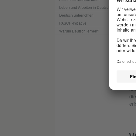
Leben und Arbeiten in Deutschland
Deutsch unterrichten
PASCH-Initiative
Warum Deutsch lernen?
*) 
bes
au
die
erf