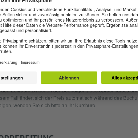
sich einfach und zusammenhängend über vertraute Themen un
äußern können;
über Erfahrungen und Ereignisse berichten und Träume, Hoff
sowie kurze Begründungen oder Erklärungen geben können.
Erwachsene
Jugendliche
Der angezeigte günstigere Preis gilt, wenn Sie bereits einen De
ucht haben, der nicht länger als sechs Monate zurückliegt. Di
f den Zeitraum zwischen der Beendigung des Sprachkurses und
sem Fall ändert sich der Preis automatisch während des Buchun
olgen, wenden Sie sich bitte an Ihr Kursbüro.