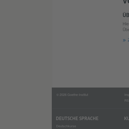
V
ÜB
Hie
Übe
© 2026 Goethe-Institut
Im
RS
DEUTSCHE SPRACHE
K
Deutschkurse