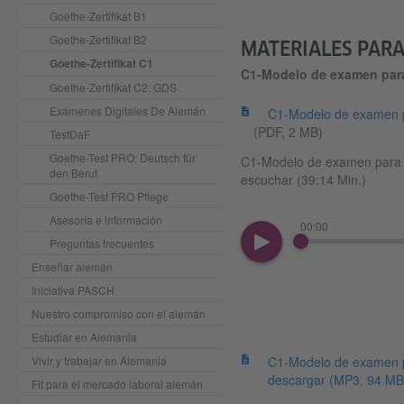
Goethe-Zertifikat B1
Goethe-Zertifikat B2
MATERIALES PAR
Goethe-Zertifikat C1
C1-Modelo de examen par
Goethe-Zertifikat C2: GDS
Exámenes Digitales De Alemán
C1-Modelo de examen p
(PDF, 2 MB)
TestDaF
Goethe-Test PRO: Deutsch für
C1-Modelo de examen para 
den Beruf
escuchar (39:14 Min.)
Goethe-Test PRO Pflege
Asesoría e información
00:00
Preguntas frecuentes
Enseñar alemán
Iniciativa PASCH
Nuestro compromiso con el alemán
Estudiar en Alemania
Vivir y trabajar en Alemania
C1-Modelo de examen p
descargar
(MP3, 94 MB
Fit para el mercado laboral alemán