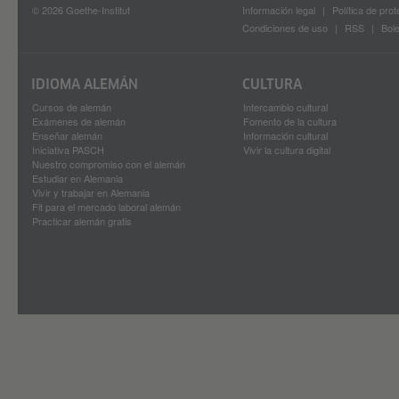
© 2026 Goethe-Institut
Información legal
Política de pro
Condiciones de uso
RSS
Bole
IDIOMA ALEMÁN
CULTURA
Cursos de alemán
Intercambio cultural
Exámenes de alemán
Fomento de la cultura
Enseñar alemán
Información cultural
Iniciativa PASCH
Vivir la cultura digital
Nuestro compromiso con el alemán
Estudiar en Alemania
Vivir y trabajar en Alemania
Fit para el mercado laboral alemán
Practicar alemán gratis