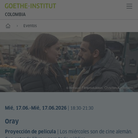
COLOMBIA
Inicio
Eventos
© filmfaust Filmproduktion, Christian Kochmann
|
Mié, 17.06.
-Mié, 17.06.2026
18:30-21:30
Oray
|
Los miércoles son de cine alemán.
Proyección de película