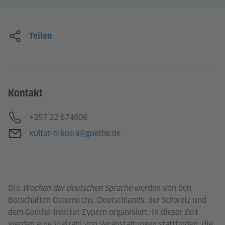
Teilen
Kontakt
Telefon
+357 22 674606
E-Mail
kultur-nikosia@goethe.de
Die
Wochen der deutschen Sprache
werden von den
Botschaften Österreichs, Deutschlands, der Schweiz und
dem Goethe-Institut Zypern organisiert. In dieser Zeit
werden eine Vielzahl von Veranstaltungen stattfinden, die