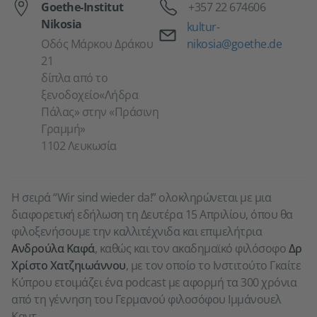
Τηλέφωνο
Goethe-Institut
+357 22 674606
Nikosia
Email
kultur-
Οδός Μάρκου Δράκου
nikosia@goethe.de
21
δίπλα από το
ξενοδοχείο«Λήδρα
Πάλας» στην «Πράσινη
Γραμμή»
1102 Λευκωσία
Η σειρά “Wir sind wieder da!” ολοκληρώνεται με μια
διαφορετική εδήλωση τη Δευτέρα 15 Απριλίου, όπου θα
φιλοξενήσουμε την καλλιτέχνιδα και επιμελήτρια
Ανδρούλα Καφά
, καθώς και τον ακαδημαϊκό φιλόσοφο
Δρ
Χρίστο Χατζηιωάννου
, με τον οποίο το Ινστιτούτο Γκαίτε
Κύπρου ετοιμάζει ένα podcast με αφορμή τα 300 χρόνια
από τη γέννηση του Γερμανού φιλοσόφου Ιμμάνουελ
Καντ.