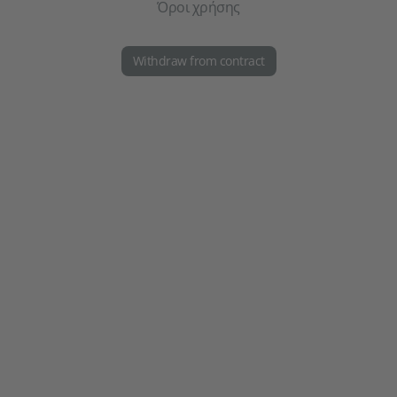
Όροι χρήσης
Withdraw from contract