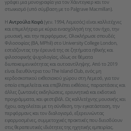
γράφει μια μονογραφία για τον Χάιντεγκερ και τον
στωικισμό (υπό σύμβαση με το Palgrave Macmillan).
Η
Αντρούλα Καφά
(γεν. 1994, Λεμεσός) είναι καλλιτέχνις
και επιμελήτρια με κύρια ενασχόλησή της τον ήχο, την
μουσική, και την περφόρμανς. Ολοκλήρωσε σπουδές
Φιλοσοφίας (BA, MPhil) στο University College London,
εστιάζοντας την έρευνά της σε ζητήματα ηθικής και
φιλοσοφικής ψυχολογίας, ιδίως σε θέματα
διυποκειμενικότητας και αυτοαντίληψης. Από το 2019
είναι διευθύντρια του The Island Club, ενός μη
κερδοσκοπικού εκθεσιακού χώρου στη Λεμεσό, για τον
οποίο επιμελείται και επιβλέπει εκθέσεις, παραστάσεις και
άλλες ζωντανές εκδηλώσεις, ερευνητικά και εκδοτικά
προγράμματα, και φεστιβάλ. Ως καλλιτέχνης μουσικής και
ήχου, ασχολείται με τη σύνθεση, την εγκατάσταση, την
περφόρμανς και τον διαλογισμό, εξερευνώντας
εφαρμοσμένες, συμμετοχικές πρακτικές που διεισδύουν
στις θεραπευτικές ιδιότητες της ηχητικής εμπειρίας.