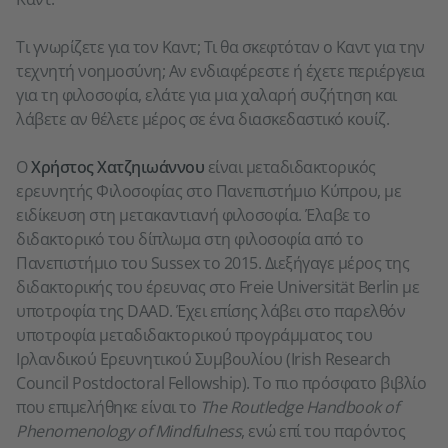
Τι γνωρίζετε για τον Καντ; Τι θα σκεφτόταν ο Καντ για την
τεχνητή νοημοσύνη; Αν ενδιαφέρεστε ή έχετε περιέργεια
για τη φιλοσοφία, ελάτε για μια χαλαρή συζήτηση και
λάβετε αν θέλετε μέρος σε ένα διασκεδαστικό κουίζ.
Ο
Χρήστος Χατζηιωάννου
είναι μεταδιδακτορικός
ερευνητής Φιλοσοφίας στο Πανεπιστήμιο Κύπρου, με
ειδίκευση στη μετακαντιανή φιλοσοφία. Έλαβε το
διδακτορικό του δίπλωμα στη φιλοσοφία από το
Πανεπιστήμιο του Sussex το 2015. Διεξήγαγε μέρος της
διδακτορικής του έρευνας στο Freie Universität Berlin με
υποτροφία της DAAD. Έχει επίσης λάβει στο παρελθόν
υποτροφία μεταδιδακτορικού προγράμματος του
Ιρλανδικού Ερευνητικού Συμβουλίου (Irish Research
Council Postdoctoral Fellowship). Το πιο πρόσφατο βιβλίο
που επιμελήθηκε είναι το
The Routledge Handbook of
Phenomenology of Mindfulness
, ενώ επί του παρόντος