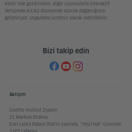
Kenti"nde gezdirirken, diğer oyuncularla interaktif
iletişimde A1/A2 düzeyinde sözcük dağarcığınızı
geliştiriyor. Uygulama ücretsiz olarak indirilebilir.
Bizi takip edin
Service- und Informationsbereich
İletişim
Goethe-Institut Zypern
21 Markou Drakou
Eski Ledra Palace Otel'in yanında, "Yeşil Hat" üzerinde
1102 Lefkoşa