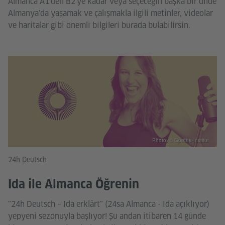
Almanca A1'den B2'ye kadar veya seçeceğin başka bir dilde
Almanya'da yaşamak ve çalışmakla ilgili metinler, videolar
ve haritalar gibi önemli bilgileri burada bulabilirsin.
Photo: © Goethe-Institut
24h Deutsch
Ida ile Almanca Öğrenin
"24h Deutsch – Ida erklärt" (24sa Almanca - Ida açıklıyor)
yepyeni sezonuyla başlıyor! Şu andan itibaren 14 günde