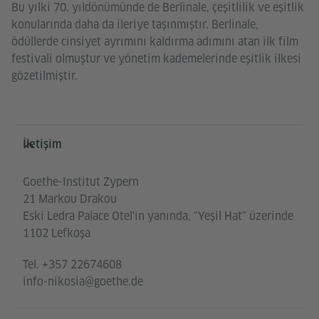
Bu yılki 70. yıldönümünde de Berlinale, çeşitlilik ve eşitlik
konularında daha da ileriye taşınmıştır. Berlinale,
ödüllerde cinsiyet ayrımını kaldırma adımını atan ilk film
festivali olmuştur ve yönetim kademelerinde eşitlik ilkesi
gözetilmiştir.
Service- und Informationsbereich
İletişim
Goethe-Institut Zypern
21 Markou Drakou
Eski Ledra Palace Otel'in yanında, "Yeşil Hat" üzerinde
1102 Lefkoşa
Tel.
+357 22674608
info-nikosia@goethe.de