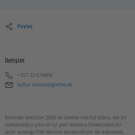
Paylaş
İletişim
Telefon
+357 22 674606
E-posta
kultur-nikosia@goethe.de
Berlinale Selection 2020 ile Goethe-Institut Kıbrıs, her yıl
sonbaharda o yılın en iyi yeni Almanca filmlerinden bir
seçki sunduğu film serisine devam ediyor. Bu kapsamda,