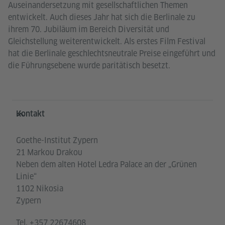
Auseinandersetzung mit gesellschaftlichen Themen
entwickelt. Auch dieses Jahr hat sich die Berlinale zu
ihrem 70. Jubiläum im Bereich Diversität und
Gleichstellung weiterentwickelt. Als erstes Film Festival
hat die Berlinale geschlechtsneutrale Preise eingeführt und
die Führungsebene wurde paritätisch besetzt.
Service- und Informationsbereich
Kontakt
Goethe-Institut Zypern
21 Markou Drakou
Neben dem alten Hotel Ledra Palace an der „Grünen
Linie“
1102 Nikosia
Zypern
Tel.
+357 22674608