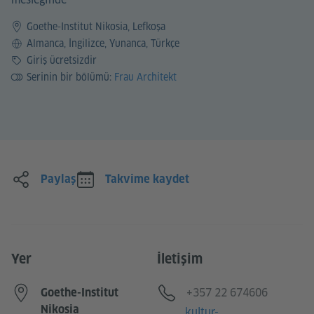
Goethe-Institut Nikosia, Lefkoşa
Dil
Almanca, İngilizce, Yunanca, Türkçe
Ücret
Giriş ücretsizdir
Serinin bir bölümü:
Frau Architekt
Paylaş
Takvime kaydet
Yer
İletişim
Telefon
+357 22 674606
Goethe-Institut
Nikosia
E-posta
kultur-