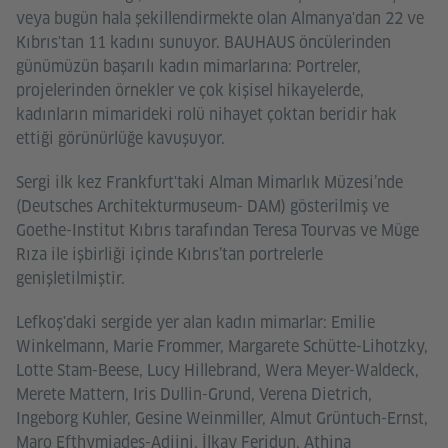
veya bugün hala şekillendirmekte olan Almanya'dan 22 ve
Kıbrıs'tan 11 kadını sunuyor. BAUHAUS öncülerinden
günümüzün başarılı kadın mimarlarına: Portreler,
projelerinden örnekler ve çok kişisel hikayelerde,
kadınların mimarideki rolü nihayet çoktan beridir hak
ettiği görünürlüğe kavuşuyor.
Sergi ilk kez Frankfurt'taki Alman Mimarlık Müzesi’nde
(Deutsches Architekturmuseum- DAM) gösterilmiş ve
Goethe-Institut Kıbrıs tarafından Teresa Tourvas ve Müge
Rıza ile işbirliği içinde Kıbrıs’tan portrelerle
genişletilmiştir.
Lefkoş'daki sergide yer alan kadın mimarlar: Emilie
Winkelmann, Marie Frommer, Margarete Schütte-Lihotzky,
Lotte Stam-Beese, Lucy Hillebrand, Wera Meyer-Waldeck,
Merete Mattern, Iris Dullin-Grund, Verena Dietrich,
Ingeborg Kuhler, Gesine Weinmiller, Almut Grüntuch-Ernst,
Maro Efthymiades-Adjini, İlkay Feridun, Athina