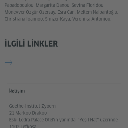
Papadopoulou, Margarita Danou, Sevina Floridou,
Münevver Özgür Özersay, Esra Can, Meltem Nalbantoğlu,
Christiana Ioannou, Simzer Kaya, Veronika Antoniou.
İLGILI LINKLER
Service- und Informationsbereich
İletişim
Goethe-Institut Zypern
21 Markou Drakou
Eski Ledra Palace Otel'in yanında, "Yeşil Hat" üzerinde
1102 Lefkoşa